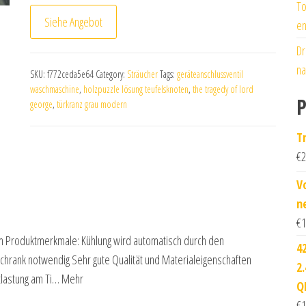
To
Siehe Angebot
en
Dr
na
SKU:
f772ceda5e64
Category:
Sträucher
Tags:
geräteanschlussventil
waschmaschine
,
holzpuzzle lösung teufelsknoten
,
the tragedy of lord
P
george
,
türkranz grau modern
T
€
2
V
n
€
1
cm Produktmerkmale: Kühlung wird automatisch durch den
4
chrank notwendig Sehr gute Qualität und Materialeigenschaften
2
ntlastung am Ti… Mehr
Q
€
1