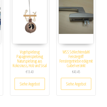
Vogelspielzeug
WSS Schlechtendahl
Papageienspielzeug
Fenstergriff
Naturspielzeug aus
Fenstergetriebe eckig mit
Kokosnuss, Holz und Sisal
Gabel verzinkt
€
13.43
€
43.45
Siehe Angebot
Siehe Angebot