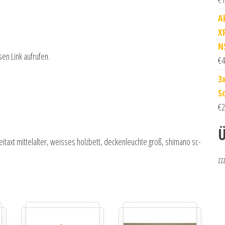
A
X
N
sen Link aufrufen.
€
4
3
S
€
2
Ü
itaxt mittelalter, weisses holzbett, deckenleuchte groß, shimano sc-
zz