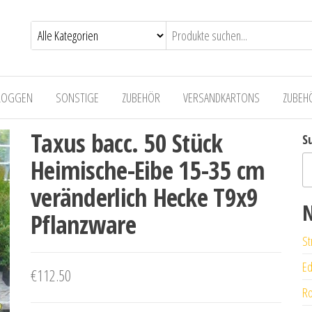
LOGGEN
SONSTIGE
ZUBEHÖR
VERSANDKARTONS
ZUBEH
Taxus bacc. 50 Stück
S
Heimische-Eibe 15-35 cm
veränderlich Hecke T9x9
N
Pflanzware
St
Ed
€
112.50
Ro