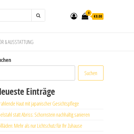
0
€0.00
ÖR & AUSSTATTUNG
uchen
Suchen
eueste Einträge
rahlende Haut mit japanischer Gesichtspflege
elstahl statt Abriss: Schornstein nachhaltig sanieren
llläden: Mehr als nur Lichtschutz für Ihr Zuhause