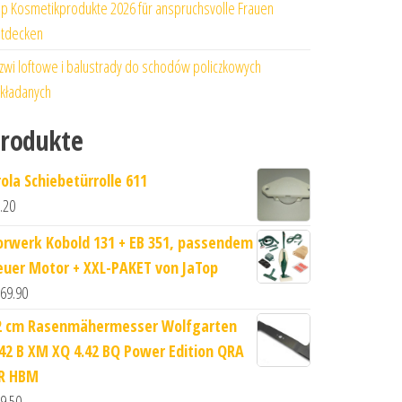
p Kosmetikprodukte 2026 für anspruchsvolle Frauen
tdecken
zwi loftowe i balustrady do schodów policzkowych
kładanych
rodukte
rola Schiebetürrolle 611
.20
orwerk Kobold 131 + EB 351, passendem
euer Motor + XXL-PAKET von JaTop
69.90
2 cm Rasenmähermesser Wolfgarten
.42 B XM XQ 4.42 BQ Power Edition QRA
R HBM
9.50