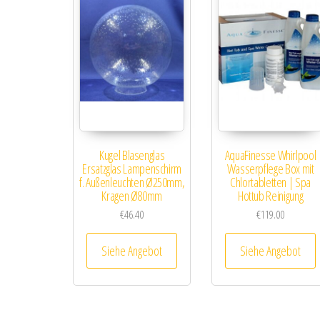
Kugel Blasenglas
AquaFinesse Whirlpool
Ersatzglas Lampenschirm
Wasserpflege Box mit
f. Außenleuchten Ø250mm,
Chlortabletten | Spa
Kragen Ø80mm
Hottub Reinigung
€
46.40
€
119.00
Siehe Angebot
Siehe Angebot