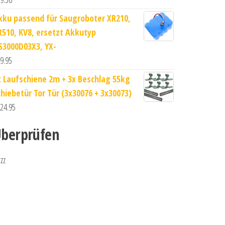
kku passend für Saugroboter XR210,
R510, KV8, ersetzt Akkutyp
S3000D03X3, YX-
9.95
x Laufschiene 2m + 3x Beschlag 55kg
chiebetür Tor Tür (3x30076 + 3x30073)
24.95
berprüfen
zzz