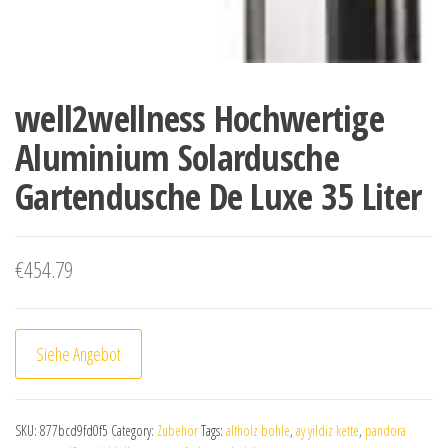
well2wellness Hochwertige
Aluminium Solardusche
Gartendusche De Luxe 35 Liter
€
454.79
Siehe Angebot
SKU:
877bcd9fd0f5
Category:
Zubehör
Tags:
altholz bohle
,
ay yildiz kette
,
pandora