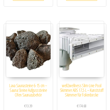
Lava Saunasteine 6-15 cm –
well2wellness Slim-Line Pool
Sauna Steine Aufgusssteine
Skimmer ABS 17,5 L – Kunststoff
Ofen Saunazubehör
Skimmer für Folienbecke
€
13.39
€
174.68