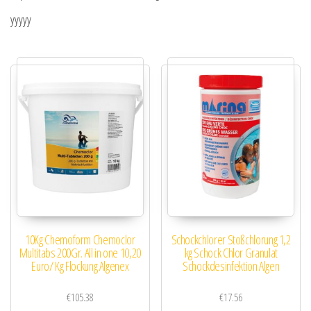
yyyyy
10Kg Chemoform Chemoclor
Schockchlorer Stoßchlorung 1,2
Multitabs 200Gr. All in one 10,20
kg Schock Chlor Granulat
Euro/ Kg Flockung Algenex
Schockdesinfektion Algen
€
105.38
€
17.56