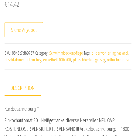
€
14.42
Siehe Angebot
SKU:
8848c7db9757
Category:
Schwimmbeckenpflege
Tags:
bilder von erling haaland
,
duschkabinen eckeinstieg
,
einzelbett 100x200
,
planschbecken günstig
,
rotho brotdose
DESCRIPTION
Kurzbeschreibung *
Einkochautomat 20 L Heißgetränke diverse Hersteller NEU OVP
KOSTENLOSER VERSICHERTER VERSAND !!! Artikelbeschreibung: – 1800