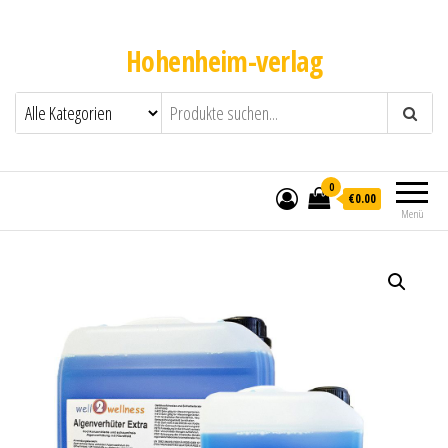
Hohenheim-verlag
0
€0.00
Menü