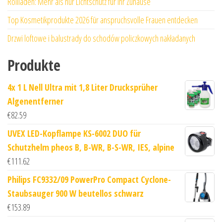
Rollläden: Mehr als nur Lichtschutz für Ihr Zuhause
Top Kosmetikprodukte 2026 für anspruchsvolle Frauen entdecken
Drzwi loftowe i balustrady do schodów policzkowych nakładanych
Produkte
4x 1 L Nell Ultra mit 1,8 Liter Drucksprüher
Algenentferner
€
82.59
UVEX LED-Kopflampe KS-6002 DUO für
Schutzhelm pheos B, B-WR, B-S-WR, IES, alpine
€
111.62
Philips FC9332/09 PowerPro Compact Cyclone-
Staubsauger 900 W beutellos schwarz
€
153.89