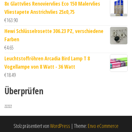
8x Glattvlies Renoviervlies Eco 150 Malervlies
Vliestapete Anstrichvlies 25x0,75
€
163.90
Hewi Schlüsselrosette 306.23 PZ, verschiedene
Farben
€
4.65
Leuchtstoffröhren Arcadia Bird Lamp T 8
Vogellampe von 8 Watt - 36 Watt
€
18.49
Überprüfen
zzzzz
Stolz präsentiert von
WordPress
|
Theme:
Envo eCommerce