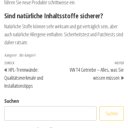
führen Sie neue Produkte schrittweise ein.
Sind natürliche Inhaltsstoffe sicherer?
Natürliche Stoffe können sehr wirksam und gut verträglich sein, aber
auch natürliche Allergene enthalten. Sicherheitstest und Patchtests sind
daher ratsam.
Kategorie
Bez kategorii
Beitragsnavigation
Vorheriger Beitrag
ZURÜCK
WEITER
Nä
HPL-Trennwände:
VW T4 Getriebe – Alles, was Sie
Qualitätsmerkmale und
wissen müssen
Installationstipps
Suchen
Suchen