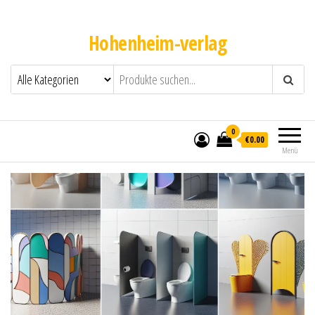
Hohenheim-verlag
0
€0.00
Menü