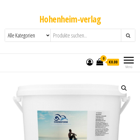
Hohenheim-verlag
0
€0.00
Menü