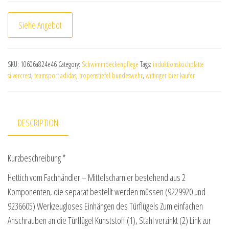
Siehe Angebot
SKU:
10606a824e46
Category:
Schwimmbeckenpflege
Tags:
induktionskochplatte
silvercrest
,
teamsport adidas
,
tropenstiefel bundeswehr
,
wittinger bier kaufen
DESCRIPTION
Kurzbeschreibung *
Hettich vom Fachhändler – Mittelscharnier bestehend aus 2
Komponenten, die separat bestellt werden müssen (9229920 und
9236605) Werkzeugloses Einhängen des Türflügels Zum einfachen
Anschrauben an die Türflügel Kunststoff (1), Stahl verzinkt (2) Link zur