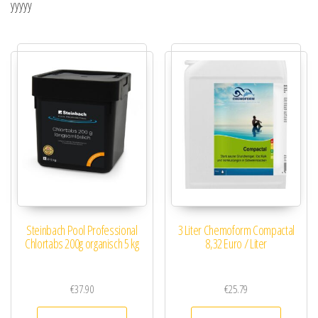
yyyyy
Steinbach Pool Professional
3 Liter Chemoform Compactal
Chlortabs 200g organisch 5 kg
8,32 Euro / Liter
€
37.90
€
25.79