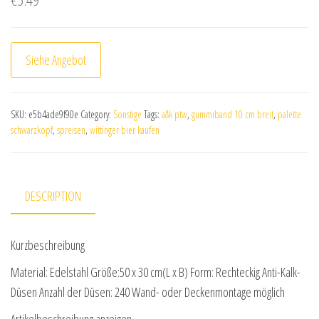
Siehe Angebot
SKU:
e5b4ade9f90e
Category:
Sonstige
Tags:
a&k ptw
,
gummiband 10 cm breit
,
palette
schwarzkopf
,
spreisen
,
wittinger bier kaufen
DESCRIPTION
Kurzbeschreibung
Material: Edelstahl Größe:50 x 30 cm(L x B) Form: Rechteckig Anti-Kalk-
Düsen Anzahl der Düsen: 240 Wand- oder Deckenmontage möglich
Artikelbeschreibung anzeigen