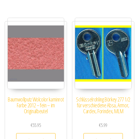
Baumwollputz Wolcolor kaminrot
Schlüsselrohling Börkey 277 1/2
Farbe 2012 – fein – im
für verschiedene Absa, Armor,
Originalbeutel
Cardex, Forindex, MLM
€
55.95
€
5.99