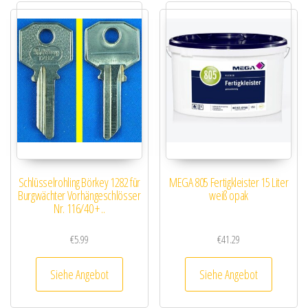
Schlüsselrohling Börkey 1282 für
MEGA 805 Fertigkleister 15 Liter
Burgwächter Vorhängeschlösser
weiß opak
Nr. 116/40 + ..
€
5.99
€
41.29
Siehe Angebot
Siehe Angebot