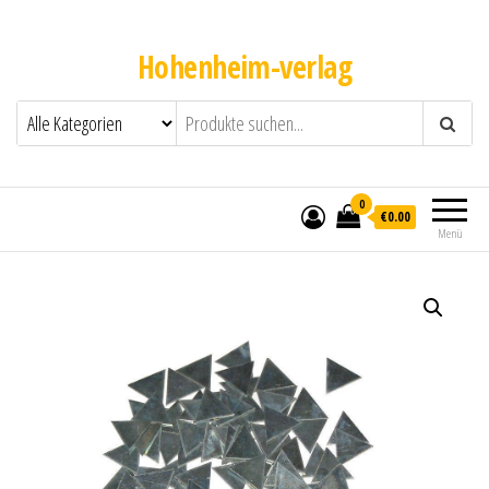
Hohenheim-verlag
0
€0.00
Menü