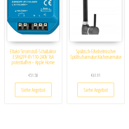
Eltako Stromstoß-Schaltaktor
Spültisch-Eihebelmischer
ESR62PF-IP/110-240V 16A
Spültischarmatur Küchenarmatur
potentialfrei – Apple Home
€
51.58
€
61.91
Siehe Angebot
Siehe Angebot