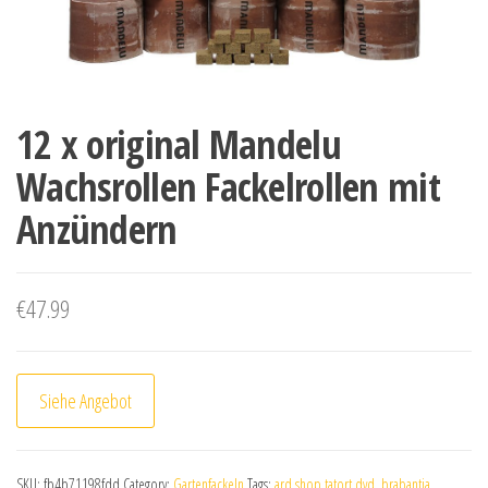
12 x original Mandelu
Wachsrollen Fackelrollen mit
Anzündern
€
47.99
Siehe Angebot
SKU:
fb4b71198fdd
Category:
Gartenfackeln
Tags:
ard shop tatort dvd
,
brabantia