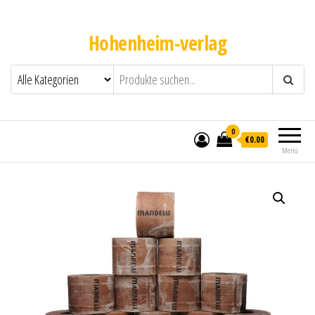
Hohenheim-verlag
0
€0.00
Menü