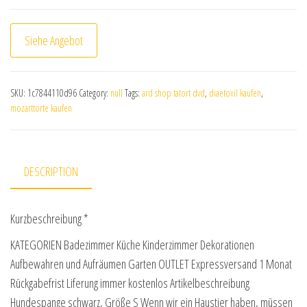
Siehe Angebot
SKU:
1c7844110d96
Category:
null
Tags:
ard shop tatort dvd
,
diaetoxil kaufen
,
mozarttorte kaufen
DESCRIPTION
Kurzbeschreibung *
KATEGORIEN Badezimmer Küche Kinderzimmer Dekorationen
Aufbewahren und Aufräumen Garten OUTLET Expressversand 1 Monat
Rückgabefrist Liferung immer kostenlos Artikelbeschreibung
Hundespange schwarz, Größe S Wenn wir ein Haustier haben, müssen