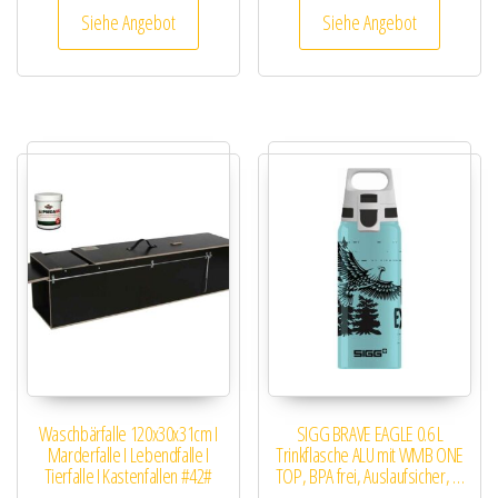
Siehe Angebot
Siehe Angebot
Waschbärfalle 120x30x31cm I
SIGG BRAVE EAGLE 0.6 L
Marderfalle I Lebendfalle I
Trinkflasche ALU mit WMB ONE
Tierfalle I Kastenfallen #42#
TOP, BPA frei, Auslaufsicher, …