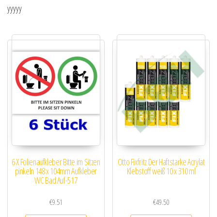
yyyyy
6 X Folienaufkleber Bitte im Sitzen
Otto Fixfritz Der Haftstarke Acrylat
pinkeln 148 x 104mm Aufkleber
Klebstoff weiß 10 x 310 ml
WC Bad Auf-517
€
9.51
€
49.50