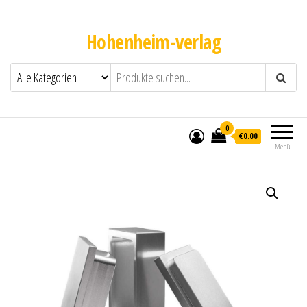
Hohenheim-verlag
0
€0.00
Menü