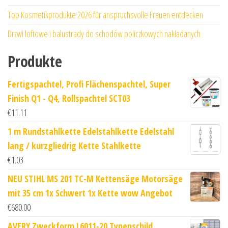
Top Kosmetikprodukte 2026 für anspruchsvolle Frauen entdecken
Drzwi loftowe i balustrady do schodów policzkowych nakładanych
Produkte
Fertigspachtel, Profi Flächenspachtel, Super
Finish Q1 - Q4, Rollspachtel SCT03
€
11.11
1 m Rundstahlkette Edelstahlkette Edelstahl
lang / kurzgliedrig Kette Stahlkette
€
1.03
NEU STIHL MS 201 TC-M Kettensäge Motorsäge
mit 35 cm 1x Schwert 1x Kette wow Angebot
€
680.00
AVERY Zweckform L6011-20 Typenschild