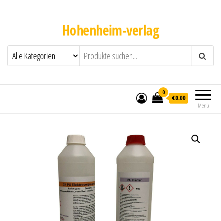
Hohenheim-verlag
0
€0.00
Menü