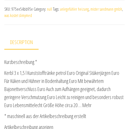
SKU:
975ee54bb95e
Category:
null
Tags:
anlegefühler heizung
,
mister sandmann gmbh
,
was kostet slimymed
DESCRIPTION
Kurzbeschreibung *
Kerbl 3 x 1,5 l Kunststofftränke petrol Euro Original Stükerjürgen Euro
Für Küken und Hühner in Bodenhaltung Euro Mit bewährtem
Bajonettverschluss Euro Auch zum Aufhängen geeignet, dadurch
geringere Verschmutzung Euro Leicht zu reinigen und besonders robust
Euro Lebensmittelecht Größe Höhe circa 20 … Mehr
* maschinell aus der Artikelbeschreibung erstellt
Artikelbeschreibung anzeigen