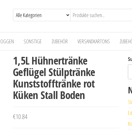
LOGGEN
SONSTIGE
ZUBEHÖR
VERSANDKARTONS
ZUBEH
1,5L Hühnertränke
S
Geflügel Stülptränke
Kunststofftränke rot
N
Küken Stall Boden
St
Ed
€
10.84
Ro