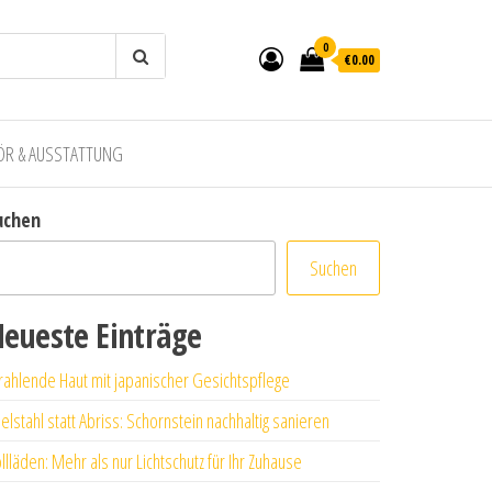
0
€0.00
ÖR & AUSSTATTUNG
uchen
Suchen
eueste Einträge
rahlende Haut mit japanischer Gesichtspflege
elstahl statt Abriss: Schornstein nachhaltig sanieren
llläden: Mehr als nur Lichtschutz für Ihr Zuhause