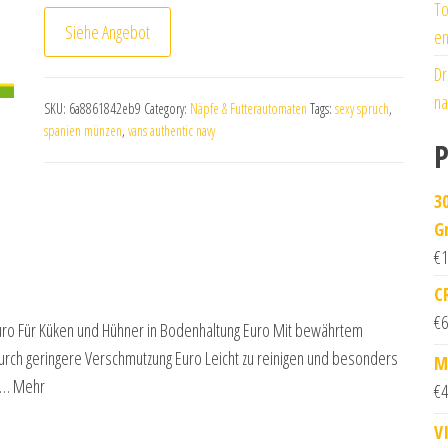
To
Siehe Angebot
en
Dr
na
SKU:
6a8861842eb9
Category:
Näpfe & Futterautomaten
Tags:
sexy spruch
,
spanien münzen
,
vans authentic navy
P
3
G
€
1
C
€
6
n Euro Für Küken und Hühner in Bodenhaltung Euro Mit bewährtem
urch geringere Verschmutzung Euro Leicht zu reinigen und besonders
M
rc… Mehr
€
4
V