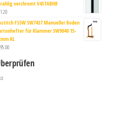
trahlig verchromt V4STABHB
1.20
ostitch FSSW SW7437 Manueller Boden
artonhefter für Klammer SW9040 15-
2mm KL
95.00
berprüfen
zzz