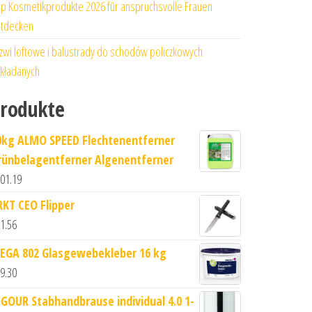
p Kosmetikprodukte 2026 für anspruchsvolle Frauen
tdecken
zwi loftowe i balustrady do schodów policzkowych
kładanych
rodukte
0kg ALMO SPEED Flechtenentferner
rünbelagentferner Algenentferner
01.19
RKT CEO Flipper
1.56
EGA 802 Glasgewebekleber 16 kg
9.30
IGOUR Stabhandbrause individual 4.0 1-