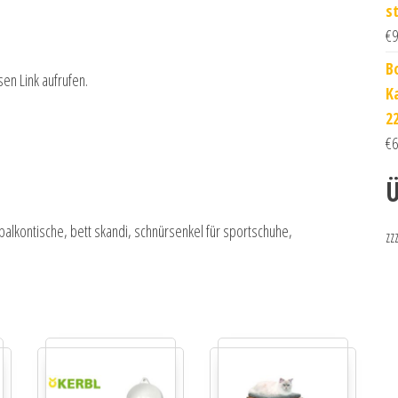
s
€
9
B
sen Link aufrufen.
K
2
€
6
Ü
balkontische, bett skandi, schnürsenkel für sportschuhe,
zz