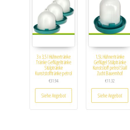
3 x 3,5 l Hühnertränke
1,5L Hühnertränke
Tränke Geflügeltränke
Geflügel Stülptränke
Stülptränke
Kunststoff petrol Stall
Kunststofftränke petrol
Zucht Bauernhof
€
31.94
€
11.32
Siehe Angebot
Siehe Angebot