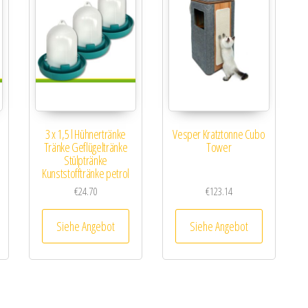
3 x 1,5 l Hühnertränke
Vesper Kratztonne Cubo
Tränke Geflügeltränke
Tower
Stülptränke
Kunststofftränke petrol
€
24.70
€
123.14
Siehe Angebot
Siehe Angebot