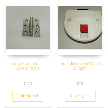
Prämeta Scharnier 601 – 50
Trola Schiebetürriegel 683 mit
vernickelt Rechts
3er Zapfen
€
14.50
€
2.20
Siehe Angebot
Siehe Angebot