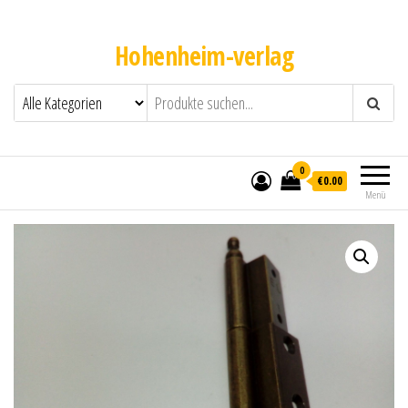
Hohenheim-verlag
0
€0.00
Menü