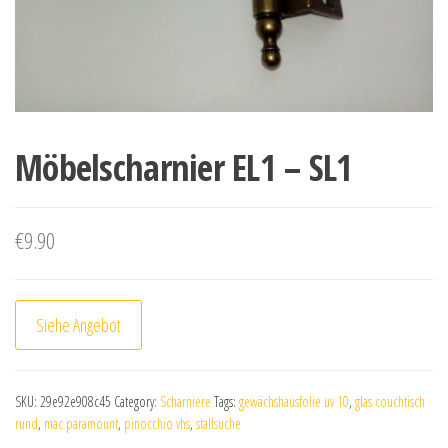
Möbelscharnier EL1 – SL1
€
9.90
Siehe Angebot
SKU:
29e92e908c45
Category:
Scharniere
Tags:
gewächshausfolie uv 10
,
glas couchtisch
rund
,
mac paramount
,
pinocchio vhs
,
stallsuche