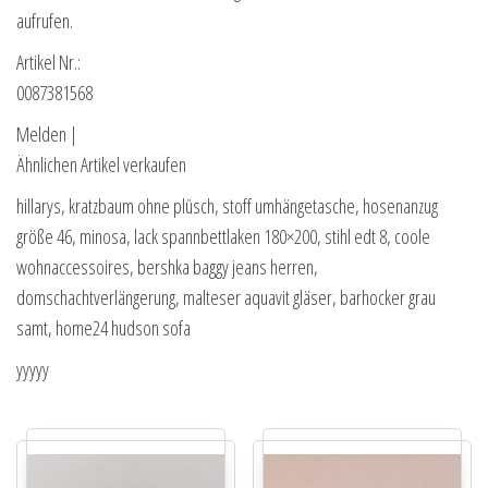
aufrufen.
Artikel Nr.:
0087381568
Melden |
Ähnlichen Artikel verkaufen
hillarys, kratzbaum ohne plüsch, stoff umhängetasche, hosenanzug
größe 46, minosa, lack spannbettlaken 180×200, stihl edt 8, coole
wohnaccessoires, bershka baggy jeans herren,
domschachtverlängerung, malteser aquavit gläser, barhocker grau
samt, home24 hudson sofa
yyyyy