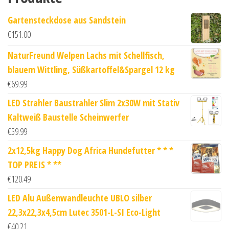
Gartensteckdose aus Sandstein
€
151.00
NaturFreund Welpen Lachs mit Schellfisch,
blauem Wittling, Süßkartoffel&Spargel 12 kg
€
69.99
LED Strahler Baustrahler Slim 2x30W mit Stativ
Kaltweiß Baustelle Scheinwerfer
€
59.99
2x12,5kg Happy Dog Africa Hundefutter * * *
TOP PREIS * **
€
120.49
LED Alu Außenwandleuchte UBLO silber
22,3x22,3x4,5cm Lutec 3501-L-SI Eco-Light
€
40.21