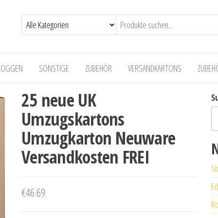
LOGGEN
SONSTIGE
ZUBEHÖR
VERSANDKARTONS
ZUBEH
25 neue UK
S
Umzugskartons
Umzugkarton Neuware
N
Versandkosten FREI
St
Ed
€
46.69
Ro