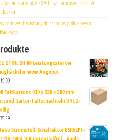
p Kosmetikprodukte 2026 für anspruchsvolle Frauen
tdecken
zwi loftowe i balustrady do schodów policzkowych
kładanych
rodukte
EU STIHL SH 86 Leistungsstarker
aughäcksler wow Angebot
19.00
00 Faltkartons 430 x 330 x 380 mm
ersand Karton Faltschachteln DHL 2-
ellig
35.29
ltako Stromstoß-Schaltaktor ESR62PF-
P/110-240V 16A potentialfrei - Apple