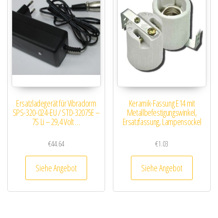
Ersatzladegerät für Vibradorm
Keramik-Fassung E14 mit
SPS-320-024-EU / STD-32075E –
Metallbefestigungswinkel,
7S Li – 29,4 Volt …
Ersatzfassung, Lampensockel
€
44.64
€
1.03
Siehe Angebot
Siehe Angebot