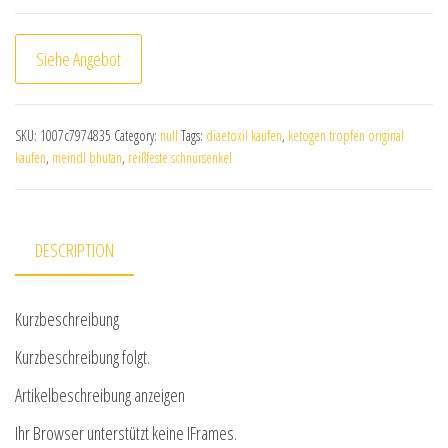
Siehe Angebot
SKU:
1007c7974835
Category:
null
Tags:
diaetoxil kaufen
,
ketogen tropfen original
kaufen
,
meindl bhutan
,
reißfeste schnürsenkel
DESCRIPTION
Kurzbeschreibung
Kurzbeschreibung folgt.
Artikelbeschreibung anzeigen
Ihr Browser unterstützt keine IFrames.