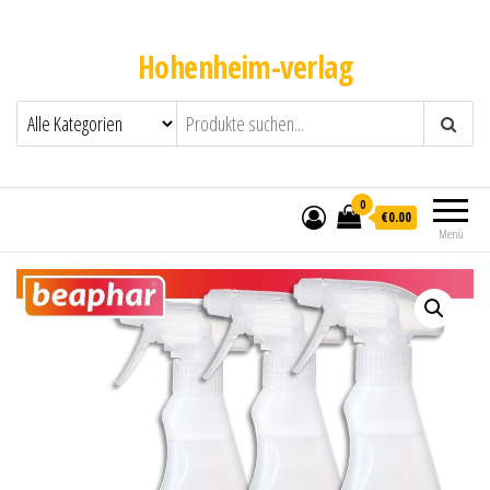
Hohenheim-verlag
0
€0.00
Menü