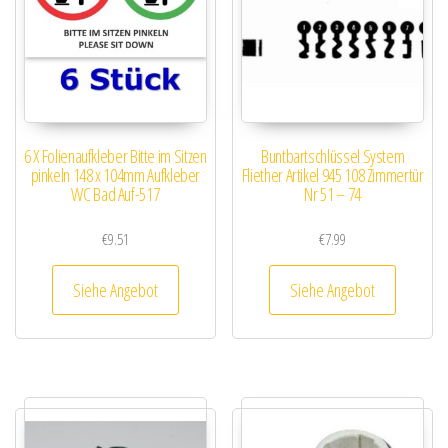
6 X Folienaufkleber Bitte im Sitzen
Buntbartschlüssel System
pinkeln 148 x 104mm Aufkleber
Fliether Artikel 945 108 Zimmertür
WC Bad Auf-517
Nr 51 – 74
€
9.51
€
7.99
Siehe Angebot
Siehe Angebot