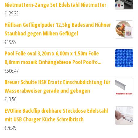
Nietmuttern-Zange Set Edelstahl Nietmutter
€
129.25
Hüfisan Geflügelpuder 12,5kg Badesand Hühner
Staubbad gegen Milben Geflügel
€
19.99
Pool Folie oval 3,20m x 6,00m x 1,50m Folie
0,6mm mosaik Einhängebiese Pool Poolfo...
€
506.47
Breuer Schulte HSK Ersatz Einschubdichtung für
Wasserabweiser gerade und gebogen
€
13.50
EVOline Backflip drehbare Steckdose Edelstahl
mit USB Charger Küche Schreibtisch
€
76.45