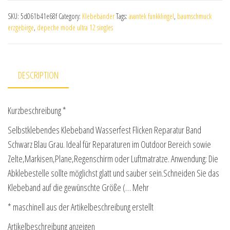
SKU:
5d061b41e68f
Category:
Klebebänder
Tags:
avantek funkklingel
,
baumschmuck
erzgebirge
,
depeche mode ultra 12 singles
DESCRIPTION
Kurzbeschreibung *
Selbstklebendes Klebeband Wasserfest Flicken Reparatur Band
Schwarz Blau Grau. Ideal für Reparaturen im Outdoor Bereich sowie
Zelte,Markisen,Plane,Regenschirm oder Luftmatratze. Anwendung: Die
Abklebestelle sollte möglichst glatt und sauber sein.Schneiden Sie das
Klebeband auf die gewünschte Größe (… Mehr
* maschinell aus der Artikelbeschreibung erstellt
Artikelbeschreibung anzeigen