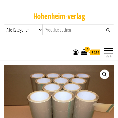
Hohenheim-verlag
0
€0.00
Menü