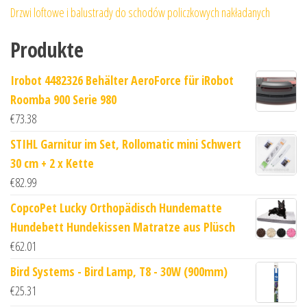
Drzwi loftowe i balustrady do schodów policzkowych nakładanych
Produkte
Irobot 4482326 Behälter AeroForce für iRobot
Roomba 900 Serie 980
€
73.38
STIHL Garnitur im Set, Rollomatic mini Schwert
30 cm + 2 x Kette
€
82.99
CopcoPet Lucky Orthopädisch Hundematte
Hundebett Hundekissen Matratze aus Plüsch
€
62.01
Bird Systems - Bird Lamp, T8 - 30W (900mm)
€
25.31