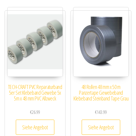
TECH-CRAFT PVC Reparaturband
48 Rollen 48 mm x 50 m
5er Set Klebeband Gewebe 5x
Panzertape Gewebeband
5m x 48 mm PVC Allzweck
Klebeband Steinband Tape Grau
€
26.99
€
143.99
Siehe Angebot
Siehe Angebot