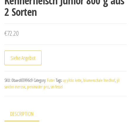
Kennerfleisch Junior 800 g aus
2 Sorten
€
72.20
Siehe Angebot
SKU:
0baed65996c9
Category:
Futter
Tags:
ay yildiz kette
,
blumenschale friedhof
,
jil
sander everose
,
penimaster pro
,
sm fessel
DESCRIPTION