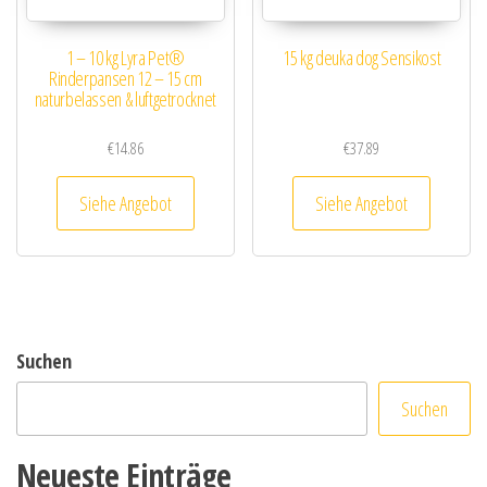
1 – 10 kg Lyra Pet®
15 kg deuka dog Sensikost
Rinderpansen 12 – 15 cm
naturbelassen & luftgetrocknet
€
14.86
€
37.89
Siehe Angebot
Siehe Angebot
Suchen
Suchen
Neueste Einträge