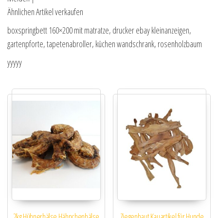
Ähnlichen Artikel verkaufen
boxspringbett 160×200 mit matratze, drucker ebay kleinanzeigen,
gartenpforte, tapetenabroller, küchen wandschrank, rosenholzbaum
yyyyy
2kg Hühnerhälse Hähnchenhälse
Ziegenhaut Kauartikel für Hunde