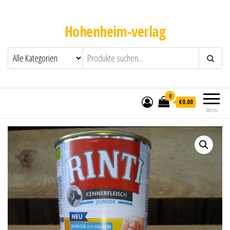
Hohenheim-verlag
0
€0.00
Menü