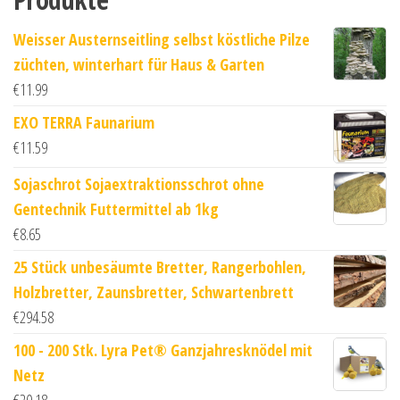
Weisser Austernseitling selbst köstliche Pilze
züchten, winterhart für Haus & Garten
€
11.99
EXO TERRA Faunarium
€
11.59
Sojaschrot Sojaextraktionsschrot ohne
Gentechnik Futtermittel ab 1kg
€
8.65
25 Stück unbesäumte Bretter, Rangerbohlen,
Holzbretter, Zaunsbretter, Schwartenbrett
€
294.58
100 - 200 Stk. Lyra Pet® Ganzjahresknödel mit
Netz