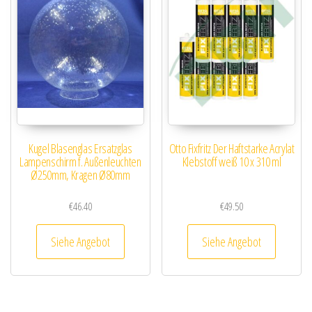
Kugel Blasenglas Ersatzglas
Otto Fixfritz Der Haftstarke Acrylat
Lampenschirm f. Außenleuchten
Klebstoff weiß 10 x 310 ml
Ø250mm, Kragen Ø80mm
€
46.40
€
49.50
Siehe Angebot
Siehe Angebot