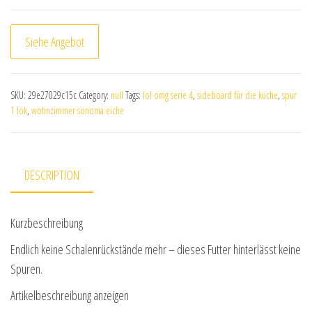
Siehe Angebot
SKU:
29e27029c15c
Category:
null
Tags:
lol omg serie 4
,
sideboard für die küche
,
spur
1 lok
,
wohnzimmer sonoma eiche
DESCRIPTION
Kurzbeschreibung
Endlich keine Schalenrückstände mehr – dieses Futter hinterlässt keine
Spuren.
Artikelbeschreibung anzeigen