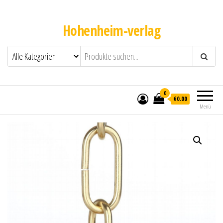
Hohenheim-verlag
0
€0.00
Menü