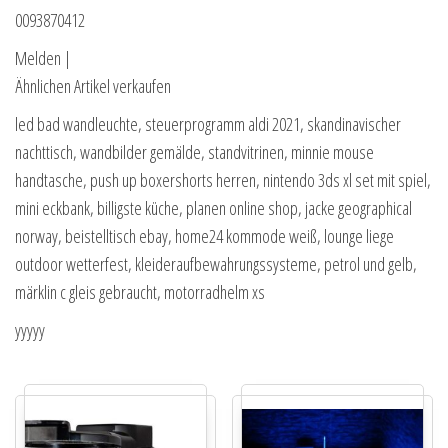
0093870412
Melden |
Ähnlichen Artikel verkaufen
led bad wandleuchte, steuerprogramm aldi 2021, skandinavischer
nachttisch, wandbilder gemälde, standvitrinen, minnie mouse
handtasche, push up boxershorts herren, nintendo 3ds xl set mit spiel,
mini eckbank, billigste küche, planen online shop, jacke geographical
norway, beistelltisch ebay, home24 kommode weiß, lounge liege
outdoor wetterfest, kleideraufbewahrungssysteme, petrol und gelb,
märklin c gleis gebraucht, motorradhelm xs
yyyyy