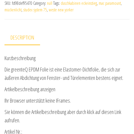
SKU:
fd98def95470
Category:
null
Tags:
duschkabinen eckeinstieg
,
mac paramount
,
mückenlicht
,
studex system 75
,
weste new yorker
DESCRIPTION
Kurzbeschreibung
Die greenteQ EPDM Folie ist eine Elastomer-Dichtfolie, die sich zur
äußeren Abdichtung von Fenster- und Türelementen bestens eignet.
Artikelbeschreibung anzeigen
Ihr Browser unterstützt keine IFrames.
Sie können die Artikelbeschreibung aber durch klick auf diesen Link
aufrufen.
Artikel Nr.: