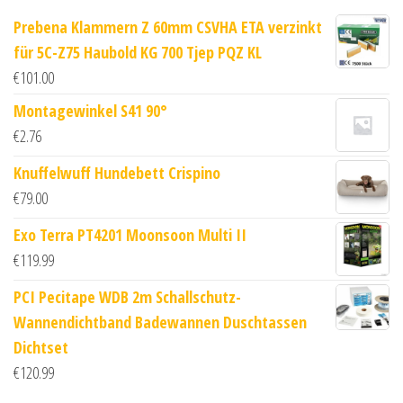
Prebena Klammern Z 60mm CSVHA ETA verzinkt
für 5C-Z75 Haubold KG 700 Tjep PQZ KL
€
101.00
Montagewinkel S41 90°
€
2.76
Knuffelwuff Hundebett Crispino
€
79.00
Exo Terra PT4201 Moonsoon Multi II
€
119.99
PCI Pecitape WDB 2m Schallschutz-
Wannendichtband Badewannen Duschtassen
Dichtset
€
120.99