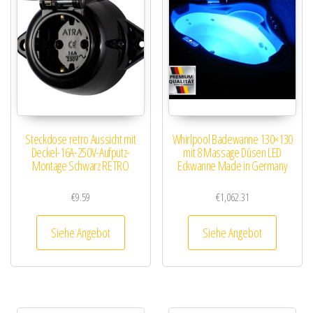
Steckdose retro Aussicht mit
Whirlpool Badewanne 130×130
Deckel-16A-250V-Aufputz-
mit 8 Massage Düsen LED
Montage Schwarz RETRO
Eckwanne Made in Germany
€
9.59
€
1,062.31
Siehe Angebot
Siehe Angebot