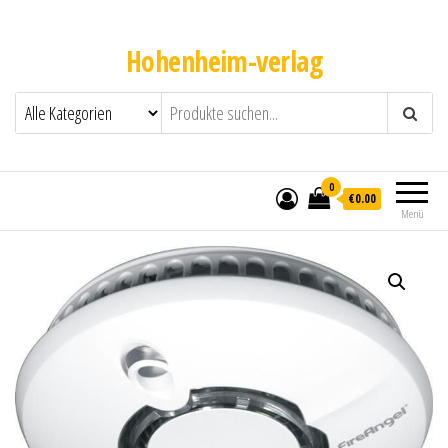
Hohenheim-verlag
0
€0.00
Menü