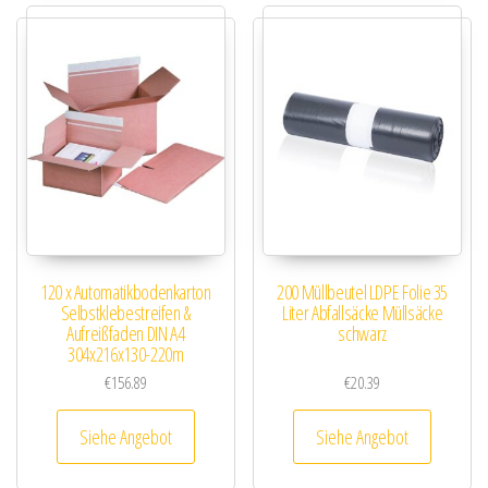
120 x Automatikbodenkarton
200 Müllbeutel LDPE Folie 35
Selbstklebestreifen &
Liter Abfallsäcke Müllsäcke
Aufreißfaden DIN A4
schwarz
304x216x130-220m
€
156.89
€
20.39
Siehe Angebot
Siehe Angebot