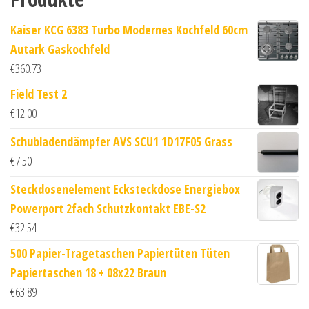
Kaiser KCG 6383 Turbo Modernes Kochfeld 60cm
Autark Gaskochfeld
€
360.73
Field Test 2
€
12.00
Schubladendämpfer AVS SCU1 1D17F05 Grass
€
7.50
Steckdosenelement Ecksteckdose Energiebox
Powerport 2fach Schutzkontakt EBE-S2
€
32.54
500 Papier-Tragetaschen Papiertüten Tüten
Papiertaschen 18 + 08x22 Braun
€
63.89