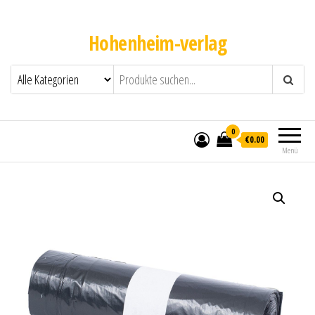
Hohenheim-verlag
0
€0.00
Menü