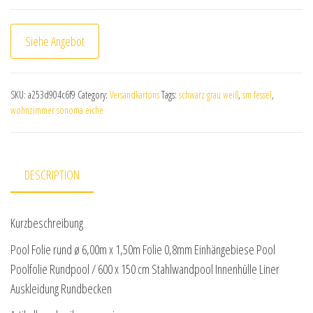
Siehe Angebot
SKU:
a253d904c6f9
Category:
Versandkartons
Tags:
schwarz grau weiß
,
sm fessel
,
wohnzimmer sonoma eiche
DESCRIPTION
Kurzbeschreibung
Pool Folie rund ø 6,00m x 1,50m Folie 0,8mm Einhängebiese Pool
Poolfolie Rundpool / 600 x 150 cm Stahlwandpool Innenhülle Liner
Auskleidung Rundbecken