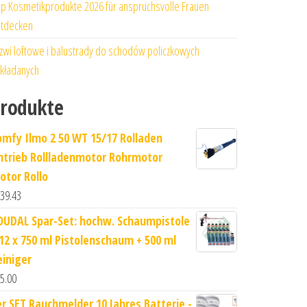
p Kosmetikprodukte 2026 für anspruchsvolle Frauen
tdecken
zwi loftowe i balustrady do schodów policzkowych
kładanych
rodukte
omfy Ilmo 2 50 WT 15/17 Rolladen
ntrieb Rollladenmotor Rohrmotor
otor Rollo
39.43
OUDAL Spar-Set: hochw. Schaumpistole
 12 x 750 ml Pistolenschaum + 500 ml
einiger
5.00
er SET Rauchmelder 10 Jahres Batterie -