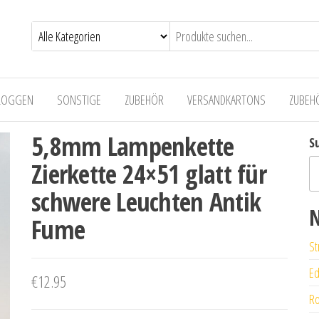
LOGGEN
SONSTIGE
ZUBEHÖR
VERSANDKARTONS
ZUBEH
5,8mm Lampenkette
S
Zierkette 24×51 glatt für
schwere Leuchten Antik
N
Fume
St
Ed
€
12.95
Ro