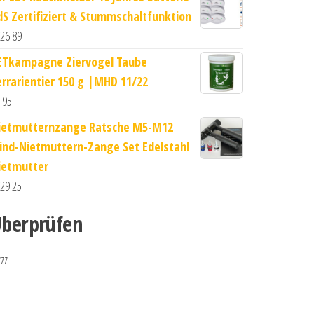
dS Zertifiziert & Stummschaltfunktion
26.89
ETkampagne Ziervogel Taube
errarientier 150 g |MHD 11/22
.95
ietmutternzange Ratsche M5-M12
lind-Nietmuttern-Zange Set Edelstahl
ietmutter
29.25
berprüfen
zzz