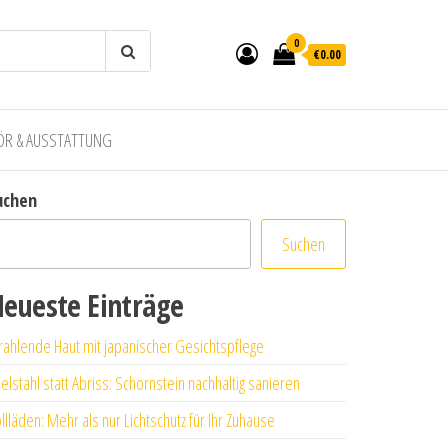
0
€0.00
ÖR & AUSSTATTUNG
uchen
Suchen
eueste Einträge
rahlende Haut mit japanischer Gesichtspflege
elstahl statt Abriss: Schornstein nachhaltig sanieren
llläden: Mehr als nur Lichtschutz für Ihr Zuhause