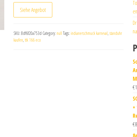
To
Siehe Angebot
en
Dr
na
SKU:
8df6f20a753d
Category:
null
Tags:
indianerschmuck karneval
,
standuhr
kaufen
,
ttk 166 eco
P
S
A
M
€
1
S
+
R
€
8
8