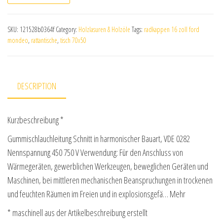
SKU:
121528b0364f
Category:
Holzlasuren & Holzöle
Tags:
radkappen 16 zoll ford
mondeo
,
rattantische
,
tisch 70x50
DESCRIPTION
Kurzbeschreibung *
Gummischlauchleitung Schnitt in harmonischer Bauart, VDE 0282
Nennspannung 450 750 V Verwendung: Für den Anschluss von
Wärmegeräten, gewerblichen Werkzeugen, beweglichen Geräten und
Maschinen, bei mittleren mechanischen Beanspruchungen in trockenen
und feuchten Räumen im Freien und in explosionsgefä… Mehr
* maschinell aus der Artikelbeschreibung erstellt