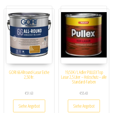
GORI 66 Allround-Lasur Eiche
19,50 €/ L Adler PULLEX Top
2,50 ltr.
Lasur 2,5 Liter – Holzschutz – alle
Standard-Farben
€
51.63
€
55.43
Siehe Angebot
Siehe Angebot