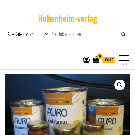
Hohenheim-verlag
0
€0.00
Menü