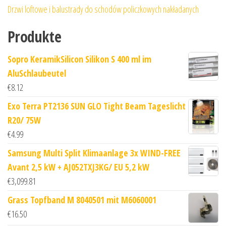
Drzwi loftowe i balustrady do schodów policzkowych nakładanych
Produkte
Sopro KeramikSilicon Silikon S 400 ml im
AluSchlaubeutel
€
8.12
Exo Terra PT2136 SUN GLO Tight Beam Tageslicht
R20/ 75W
€
4.99
Samsung Multi Split Klimaanlage 3x WIND-FREE
Avant 2,5 kW + AJ052TXJ3KG/ EU 5,2 kW
€
3,099.81
Grass Topfband M 8040501 mit M6060001
€
16.50