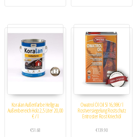
Koralan Außenfarbe Hellgrau
Owatrol Öl Oil 5l 16,98€/ l
Außenbereich Holz 2,5 Liter 20,00
Rostversiegelung Rostschutz
€ / l
Entroster Rost Kriechöl
€
51.68
€
139.90