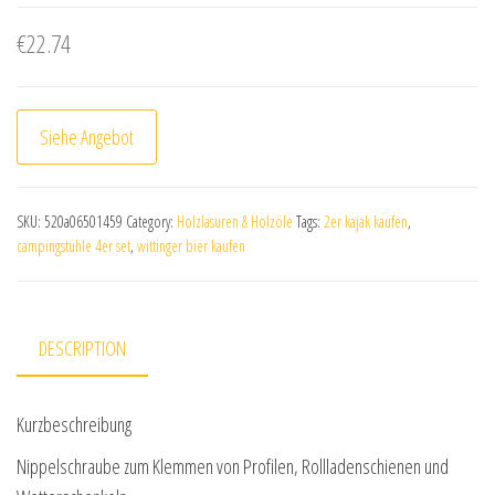
€
22.74
Siehe Angebot
SKU:
520a06501459
Category:
Holzlasuren & Holzöle
Tags:
2er kajak kaufen
,
campingstühle 4er set
,
wittinger bier kaufen
DESCRIPTION
Kurzbeschreibung
Nippelschraube zum Klemmen von Profilen, Rollladenschienen und