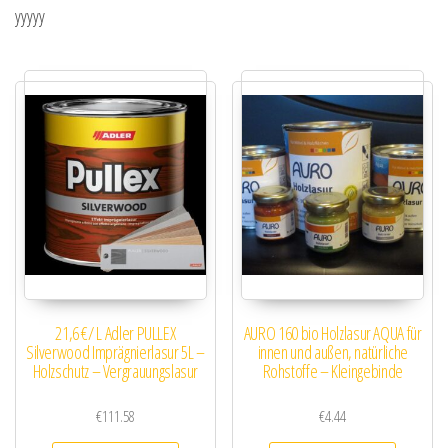
yyyyy
21,6 €/ L Adler PULLEX
AURO 160 bio Holzlasur AQUA für
Silverwood Imprägnierlasur 5L –
innen und außen, natürliche
Holzschutz – Vergrauungslasur
Rohstoffe – Kleingebinde
€
111.58
€
4.44