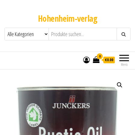
Hohenheim-verlag
0
€0.00
Menü