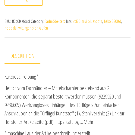
SKU:
ff2c6faefdad
Category:
Badmöbelsets
Tags:
cd70 navi bluetooth
,
hako 2300d
,
hoppala
,
wittinger bier kaufen
DESCRIPTION
Kurzbeschreibung *
Hettich vom Fachhändler – Mittelscharnier bestehend aus 2
Komponenten, die separat bestellt werden müssen (9229920 und
9236605) Werkzeugloses Einhängen des Türflügels Zum einfachen
Anschrauben an die Türflügel Kunststoff (1), Stahl verzinkt (2) Link zur
Hersteller-Artikelseite (pdf): https: catalog…. Mehr
* maschinell aus der Artikelbeschreibung erstellt