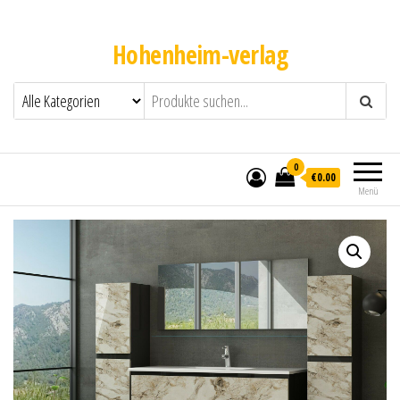
Hohenheim-verlag
0
€0.00
Menü