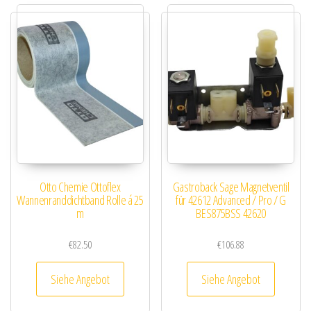
Otto Chemie Ottoflex
Gastroback Sage Magnetventil
Wannenranddichtband Rolle á 25
für 42612 Advanced / Pro / G
m
BES875BSS 42620
€
82.50
€
106.88
Siehe Angebot
Siehe Angebot