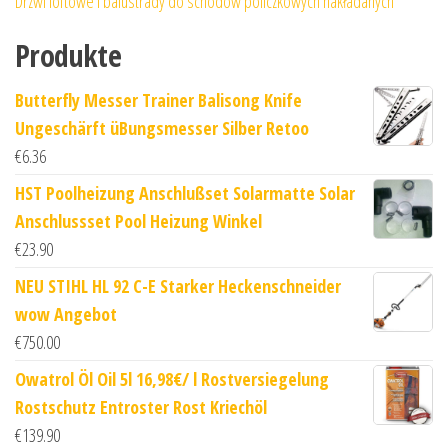
Drzwi loftowe i balustrady do schodów policzkowych nakładanych
Produkte
Butterfly Messer Trainer Balisong Knife
Ungeschärft üBungsmesser Silber Retoo
€
6.36
HST Poolheizung Anschlußset Solarmatte Solar
Anschlussset Pool Heizung Winkel
€
23.90
NEU STIHL HL 92 C-E Starker Heckenschneider
wow Angebot
€
750.00
Owatrol Öl Oil 5l 16,98€/ l Rostversiegelung
Rostschutz Entroster Rost Kriechöl
€
139.90