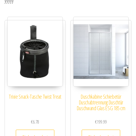
yyyyy
Trixie Snack-Tasche Twist Treat
Duschkabine Schiebetür
Duschabtrennung Duschtür
Duschwand Glas ESG 185 cm
€
6.78
€
199.99