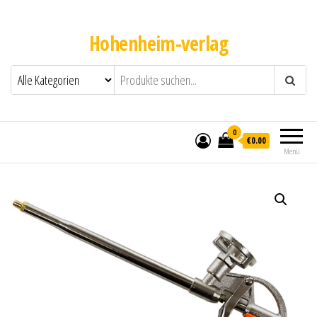
Hohenheim-verlag
0
€0.00
Menü