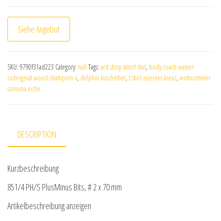
Siehe Angebot
SKU:
9790f31ad223
Category:
null
Tags:
ard shop tatort dvd
,
body coach wasser-
rudergerät wood champion ii
,
delphin kuscheltier
,
t shirt eisernes kreuz
,
wohnzimmer
sonoma eiche
DESCRIPTION
Kurzbeschreibung
851/4 PH/S PlusMinus Bits, # 2 x 70 mm
Artikelbeschreibung anzeigen