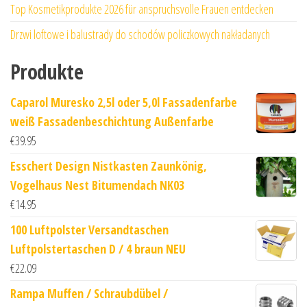
Top Kosmetikprodukte 2026 für anspruchsvolle Frauen entdecken
Drzwi loftowe i balustrady do schodów policzkowych nakładanych
Produkte
Caparol Muresko 2,5l oder 5,0l Fassadenfarbe
weiß Fassadenbeschichtung Außenfarbe
€
39.95
Esschert Design Nistkasten Zaunkönig,
Vogelhaus Nest Bitumendach NK03
€
14.95
100 Luftpolster Versandtaschen
Luftpolstertaschen D / 4 braun NEU
€
22.09
Rampa Muffen / Schraubdübel /