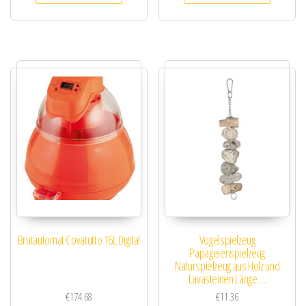
Brutautomat Covatutto 16L Digital
Vogelspielzeug
Papageienspielzeug
Naturspielzeug aus Holz und
Lavasteinen Länge …
€
174.68
€
11.36