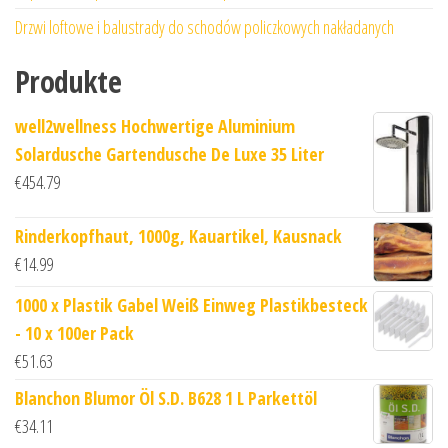
Drzwi loftowe i balustrady do schodów policzkowych nakładanych
Produkte
well2wellness Hochwertige Aluminium
Solardusche Gartendusche De Luxe 35 Liter
€
454.79
Rinderkopfhaut, 1000g, Kauartikel, Kausnack
€
14.99
1000 x Plastik Gabel Weiß Einweg Plastikbesteck
- 10 x 100er Pack
€
51.63
Blanchon Blumor Öl S.D. B628 1 L Parkettöl
€
34.11