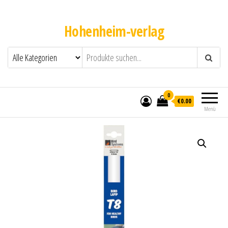
Hohenheim-verlag
0
€0.00
Menü