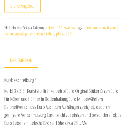
Siehe Angebot
SKU:
6bc5bd7e45aa
Category:
Zubehör & Ausstattung
Tags:
bilder von erling haaland
,
dictum japansäge
,
kinderbuch nähen
,
plastation 3
DESCRIPTION
Kurzbeschreibung *
Kerbl 3 x 3,5 l Kunststofftränke petrol Euro Original Stükerjürgen Euro
Für Küken und Hühner in Bodenhaltung Euro Mit bewährtem
Bajonettverschluss Euro Auch zum Aufhängen geeignet, dadurch
geringere Verschmutzung Euro Leicht zu reinigen und besonders robust
Euro Lebensmittelecht Größe H öhe circa 23… Mehr