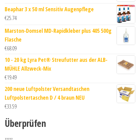
Beaphar 3 x 50 ml Sensitiv Augenpflege
€
25.74
Marston-Domsel MD-Rapidkleber plus 405 500g
Flasche
€
68.09
10 - 20 kg Lyra Pet® Streufutter aus der ALB-
MÜHLE Allzweck-Mix
€
19.49
200 neue Luftpolster Versandtaschen
Luftpolstertaschen D / 4 braun NEU
€
33.59
Überprüfen
zzzzz