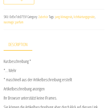
SKU:
0d5e7dc0755f
Category:
Zubehör
Tags:
jung klimagerät
,
lichthärtungsgeräte
,
naomagic parfum
DESCRIPTION
Kurzbeschreibung *
*… Mehr
* maschinell aus der Artikelbeschreibung erstellt
Artikelbeschreibung anzeigen
Ihr Browser unterstützt keine IFrames.
Sie können die Artikelbeschreibung aber durch klick auf diesen Link