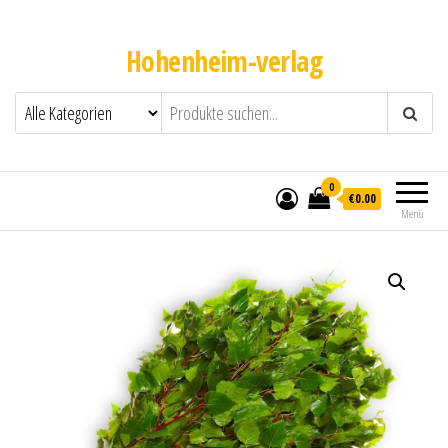
Hohenheim-verlag
0
€0.00
Menü