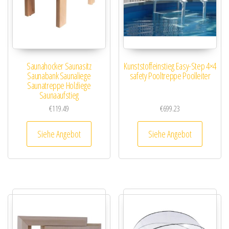
Saunahocker Saunasitz
Kunststoffeinstieg Easy-Step 4×4
Saunabank Saunaliege
safety Pooltreppe Poolleiter
Saunatreppe Holzliege
Saunaaufstieg
€
119.49
€
699.23
Siehe Angebot
Siehe Angebot