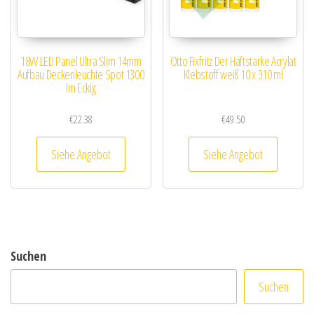
18W LED Panel Ultra Slim 14mm
Otto Fixfritz Der Haftstarke Acrylat
Aufbau Deckenleuchte Spot 1300
Klebstoff weiß 10 x 310 ml
lm Eckig
€
22.38
€
49.50
Siehe Angebot
Siehe Angebot
Suchen
Suchen