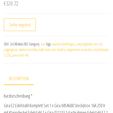
€
320.72
Siehe Angebot
SKU:
2e240dabc382
Category:
null
Tags:
avantek funkklingel
,
campingstühle 4er set
,
jogginghose damen bershka
,
kathi bräu bier kaufen
,
magnesium anzünder
,
modellautos
1:220
,
pinocchio vhs
DESCRIPTION
Kurzbeschreibung *
Gira E2 Edelstahl Komplett Set 1 x Gira 0454600 Steckdose 16A 250 V
mit Klappdeckel Edelstahl 1 x Gira 021133 1-Fachrahmen Edelstahl E2 1