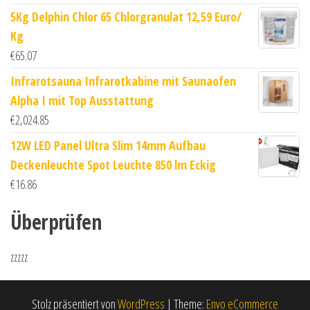
5Kg Delphin Chlor 65 Chlorgranulat 12,59 Euro/
Kg
€
65.07
Infrarotsauna Infrarotkabine mit Saunaofen
Alpha I mit Top Ausstattung
€
2,024.85
12W LED Panel Ultra Slim 14mm Aufbau
Deckenleuchte Spot Leuchte 850 lm Eckig
€
16.86
Überprüfen
zzzzz
Stolz präsentiert von
WordPress
|
Theme:
Envo eCommerce