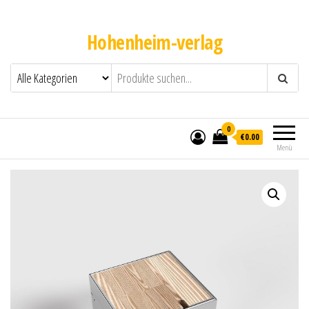
Hohenheim-verlag
0
€0.00
Menü