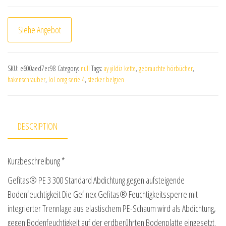
Siehe Angebot
SKU:
e600aed7ec98
Category:
null
Tags:
ay yildiz kette
,
gebrauchte hörbücher
,
hakenschrauber
,
lol omg serie 4
,
stecker belgien
DESCRIPTION
Kurzbeschreibung *
Gefitas® PE 3 300 Standard Abdichtung gegen aufsteigende
Bodenfeuchtigkeit Die Gefinex Gefitas® Feuchtigkeitssperre mit
integrierter Trennlage aus elastischem PE-Schaum wird als Abdichtung,
gegen Bodenfeuchtigkeit auf der erdberührten Bodenplatte eingesetzt.