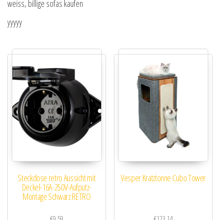
weiss, billige sofas kaufen
yyyyy
Steckdose retro Aussicht mit
Vesper Kratztonne Cubo Tower
Deckel-16A-250V-Aufputz-
Montage Schwarz RETRO
€
9.59
€
123.14