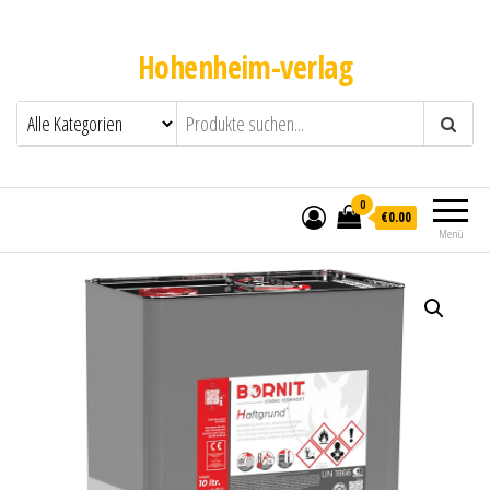
Hohenheim-verlag
0
€0.00
Menü