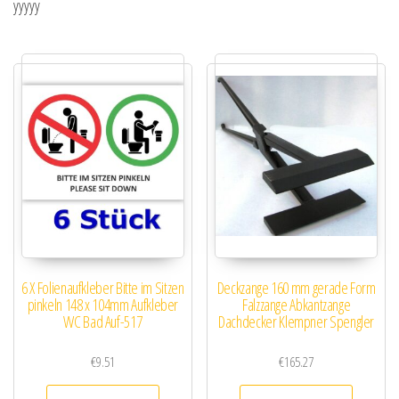
yyyyy
6 X Folienaufkleber Bitte im Sitzen
Deckzange 160 mm gerade Form
pinkeln 148 x 104mm Aufkleber
Falzzange Abkantzange
WC Bad Auf-517
Dachdecker Klempner Spengler
€
9.51
€
165.27