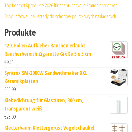
Top Kosmetikprodukte 2026 für anspruchsvolle Frauen entdecken
Drzwi loftowe i balustrady do schodów policzkowych nakładanych
Produkte
12 X Folien Aufkleber Rauchen erlaubt
Raucherbereich Zigarette Größe 5 x 5 cm
€
9.51
Syntrox SM-2000W Sandwichmaker XXL
Keramikplatten
€
55.99
Klebedichtung für Glastüren, 300 cm,
transparent weiß
€
23.09
Kletterbaum Klettergerüst Vogelschaukel