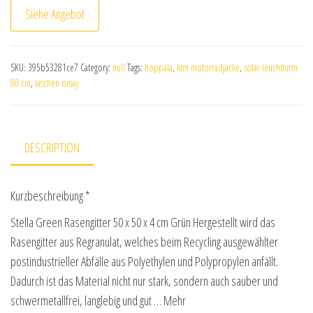
Siehe Angebot
SKU:
395b53281ce7
Category:
null
Tags:
hoppala
,
ktm motorradjacke
,
solar leuchtturm
80 cm
,
taschen orsay
DESCRIPTION
Kurzbeschreibung *
Stella Green Rasengitter 50 x 50 x 4 cm Grün Hergestellt wird das
Rasengitter aus Regranulat, welches beim Recycling ausgewählter
postindustrieller Abfälle aus Polyethylen und Polypropylen anfällt.
Dadurch ist das Material nicht nur stark, sondern auch sauber und
schwermetallfrei, langlebig und gut … Mehr