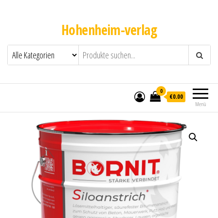
Hohenheim-verlag
0
€0.00
Menü