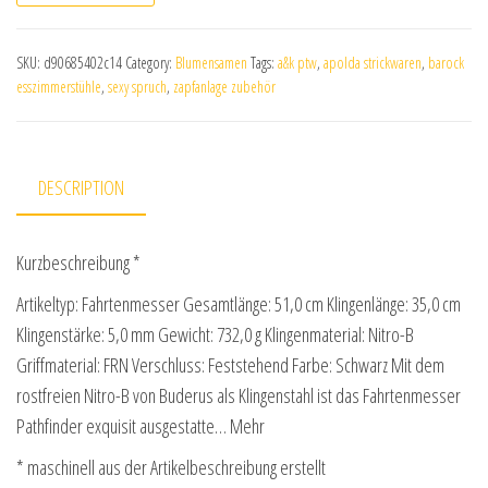
SKU:
d90685402c14
Category:
Blumensamen
Tags:
a&k ptw
,
apolda strickwaren
,
barock
esszimmerstühle
,
sexy spruch
,
zapfanlage zubehör
DESCRIPTION
Kurzbeschreibung *
Artikeltyp: Fahrtenmesser Gesamtlänge: 51,0 cm Klingenlänge: 35,0 cm
Klingenstärke: 5,0 mm Gewicht: 732,0 g Klingenmaterial: Nitro-B
Griffmaterial: FRN Verschluss: Feststehend Farbe: Schwarz Mit dem
rostfreien Nitro-B von Buderus als Klingenstahl ist das Fahrtenmesser
Pathfinder exquisit ausgestatte… Mehr
* maschinell aus der Artikelbeschreibung erstellt