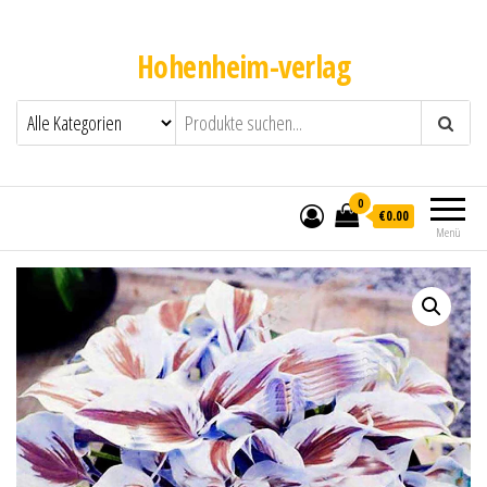
Hohenheim-verlag
0
€0.00
Menü