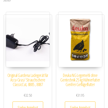
Original Gardena Ladegerät für
Deuka NG Legemehl ohne
Accu-Gras/ Strauchschere
Gentechnik 25 kg Hühnerfutter
ClassicCut, 8885 , 8887
Genfrei Geflügelfutter
€
32.50
€
31.95
Siehe Angebot
Siehe Angebot