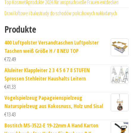
Top Kosmetikprodukte 2026 für anspruchsvolle Frauen entdecken
Drzwi loftowe i balustrady do schodów policzkowych nakładanych
Produkte
400 Luftpolster Versandtaschen Luftpolster
Taschen weiß Größe H / 8 NEU TOP
€
72.49
Aluleiter Klappleiter 2 3 4 5 6 7 8 STUFEN
Sprossen Stehleiter Haushalts Leitern
€
41.33
Vogelspielzeug Papageienspielzeug
Naturspielzeug aus Kokosnuss, Holz und Sisal
€
13.43
Bostitch MS-3522-E 19-22mm A Hand Karton