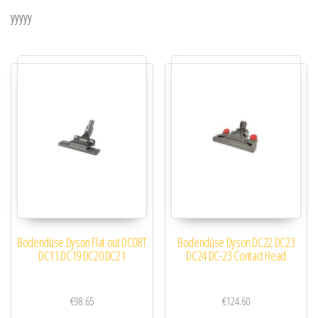
yyyyy
Bodendüse Dyson Flat out DC08T
Bodendüse Dyson DC22 DC23
DC11 DC19 DC20 DC21
DC24 DC-23 Contact Head
€
98.65
€
124.60