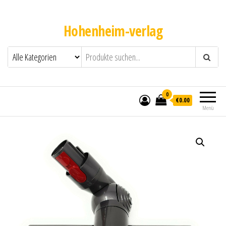
Hohenheim-verlag
0
€0.00
Menü