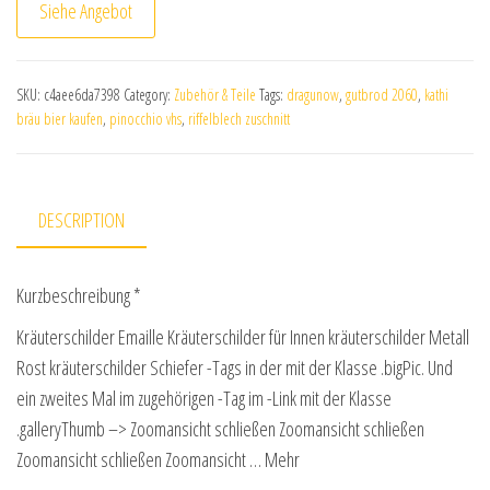
Siehe Angebot
SKU:
c4aee6da7398
Category:
Zubehör & Teile
Tags:
dragunow
,
gutbrod 2060
,
kathi
bräu bier kaufen
,
pinocchio vhs
,
riffelblech zuschnitt
DESCRIPTION
Kurzbeschreibung *
Kräuterschilder Emaille Kräuterschilder für Innen kräuterschilder Metall
Rost kräuterschilder Schiefer -Tags in der mit der Klasse .bigPic. Und
ein zweites Mal im zugehörigen -Tag im -Link mit der Klasse
.galleryThumb –> Zoomansicht schließen Zoomansicht schließen
Zoomansicht schließen Zoomansicht … Mehr