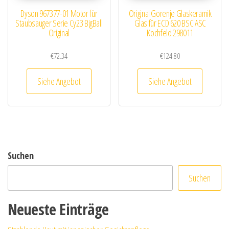
Dyson 967377-01 Motor für
Original Gorenje Glaskeramik
Staubsauger Serie Cy23 BigBall
Glas für ECD 620 BSC ASC
Original
Kochfeld 298011
€
72.34
€
124.80
Siehe Angebot
Siehe Angebot
Suchen
Suchen
Neueste Einträge