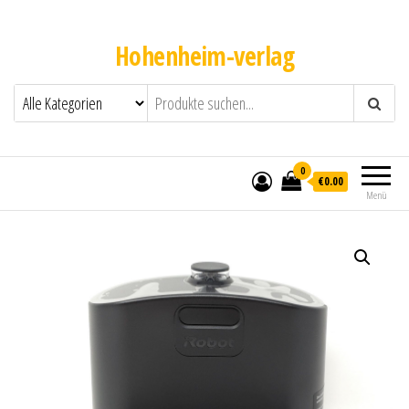
Hohenheim-verlag
0
€0.00
Menü