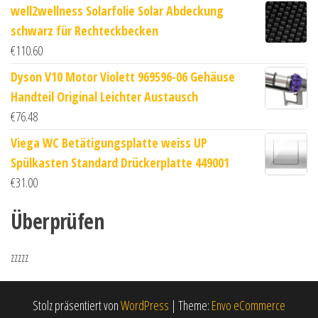
well2wellness Solarfolie Solar Abdeckung
schwarz für Rechteckbecken
€
110.60
Dyson V10 Motor Violett 969596-06 Gehäuse
Handteil Original Leichter Austausch
€
76.48
Viega WC Betätigungsplatte weiss UP
Spülkasten Standard Drückerplatte 449001
€
31.00
Überprüfen
zzzzz
Stolz präsentiert von
WordPress
|
Theme:
Envo eCommerce