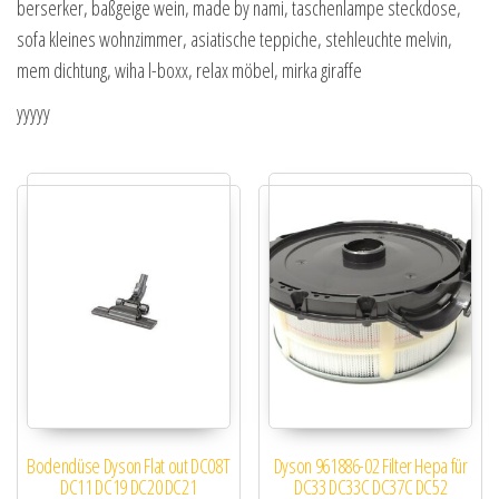
berserker, baßgeige wein, made by nami, taschenlampe steckdose,
sofa kleines wohnzimmer, asiatische teppiche, stehleuchte melvin,
mem dichtung, wiha l-boxx, relax möbel, mirka giraffe
yyyyy
Bodendüse Dyson Flat out DC08T
Dyson 961886-02 Filter Hepa für
DC11 DC19 DC20 DC21
DC33 DC33C DC37C DC52