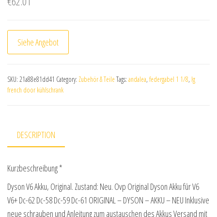
€
62.01
Siehe Angebot
SKU:
21a88e81dd41
Category:
Zubehör & Teile
Tags:
andalea
,
federgabel 1 1/8
,
lg
french door kühlschrank
DESCRIPTION
Kurzbeschreibung *
Dyson V6 Akku, Original. Zustand: Neu. Ovp Original Dyson Akku für V6
V6+ Dc-62 Dc-58 Dc-59 Dc-61 ORIGINAL – DYSON – AKKU – NEU Inklusive
neue schrauben und Anleitung zum austauschen des Akkus Versand mit