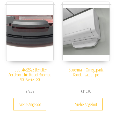
Irobot 4482326 Behälter
Sauermann Omegapack,
AeroForce für iRobot Roomba
Kondensatpumpe
900 Serie 980
€
73.38
€
110.00
Siehe Angebot
Siehe Angebot