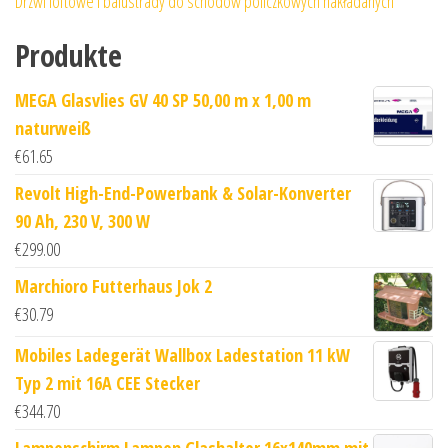
Drzwi loftowe i balustrady do schodów policzkowych nakładanych
Produkte
MEGA Glasvlies GV 40 SP 50,00 m x 1,00 m
naturweiß
€
61.65
Revolt High-End-Powerbank & Solar-Konverter
90 Ah, 230 V, 300 W
€
299.00
Marchioro Futterhaus Jok 2
€
30.79
Mobiles Ladegerät Wallbox Ladestation 11 kW
Typ 2 mit 16A CEE Stecker
€
344.70