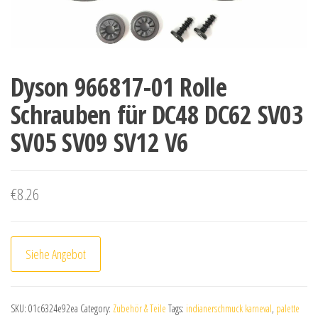
Dyson 966817-01 Rolle
Schrauben für DC48 DC62 SV03
SV05 SV09 SV12 V6
€
8.26
Siehe Angebot
SKU:
01c6324e92ea
Category:
Zubehör & Teile
Tags:
indianerschmuck karneval
,
palette