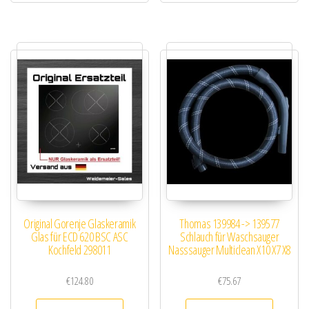
Original Gorenje Glaskeramik
Thomas 139984 -> 139577
Glas für ECD 620 BSC ASC
Schlauch für Waschsauger
Kochfeld 298011
Nasssauger Multiclean X10 X7 X8
€
124.80
€
75.67