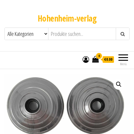
Hohenheim-verlag
0
€0.00
Menü