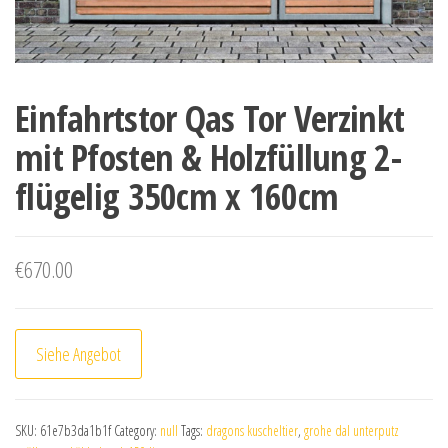
Einfahrtstor Qas Tor Verzinkt
mit Pfosten & Holzfüllung 2-
flügelig 350cm x 160cm
€
670.00
Siehe Angebot
SKU:
61e7b3da1b1f
Category:
null
Tags:
dragons kuscheltier
,
grohe dal unterputz