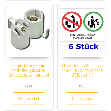
Keramik-Fassung E14 mit
6 X Folienaufkleber Bitte im Sitzen
Metallbefestigungswinkel,
pinkeln 148 x 104mm Aufkleber
Ersatzfassung, Lampensockel
WC Bad Auf-517
€
1.03
€
9.51
Siehe Angebot
Siehe Angebot