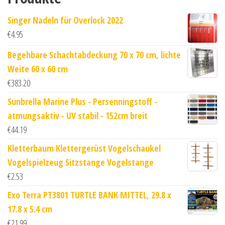
Singer Nadeln für Overlock 2022
€
4.95
Begehbare Schachtabdeckung 70 x 70 cm, lichte
Weite 60 x 60 cm
€
383.20
Sunbrella Marine Plus - Persenningstoff -
atmungsaktiv - UV stabil - 152cm breit
€
44.19
Kletterbaum Klettergerüst Vogelschaukel
Vogelspielzeug Sitzstange Vogelstange
€
2.53
Exo Terra PT3801 TURTLE BANK MITTEL, 29.8 x
17.8 x 5.4 cm
€
21.99