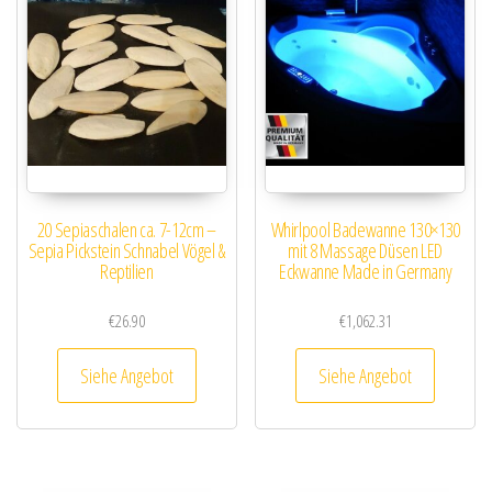
20 Sepiaschalen ca. 7-12cm –
Whirlpool Badewanne 130×130
Sepia Pickstein Schnabel Vögel &
mit 8 Massage Düsen LED
Reptilien
Eckwanne Made in Germany
€
26.90
€
1,062.31
Siehe Angebot
Siehe Angebot