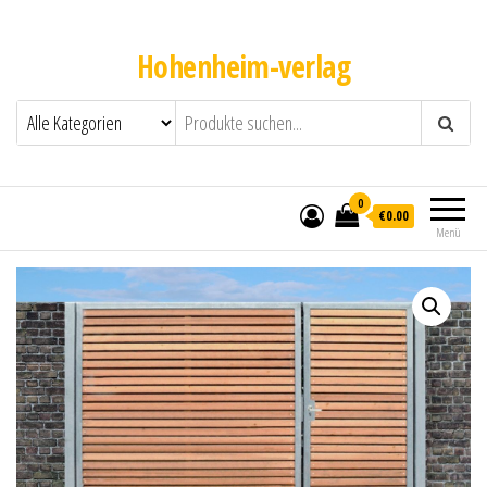
Hohenheim-verlag
0
€0.00
Menü