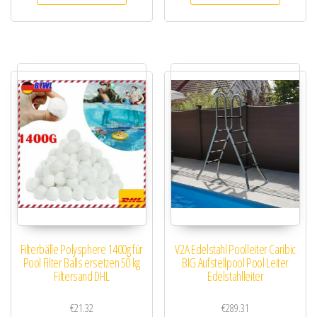
Filterbälle Polysphere 1400g für
V2A Edelstahl Poolleiter Caribic
Pool Filter Balls ersetzen 50 kg
BIG Aufstellpool Pool Leiter
Filtersand DHL
Edelstahlleiter
€
21.32
€
289.31