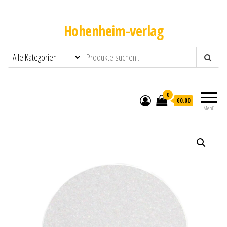
Hohenheim-verlag
0
€0.00
Menü