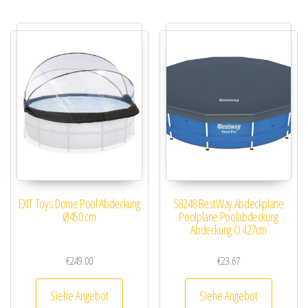
EXIT Toys Dome Pool Abdeckung
58248 BestWay Abdeckplane
Ø450 cm
Poolplane Poolabdeckung
Abdeckung O 427cm
€
249.00
€
23.67
Siehe Angebot
Siehe Angebot