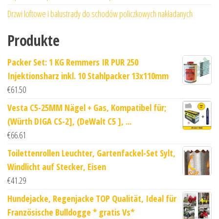
Drzwi loftowe i balustrady do schodów policzkowych nakładanych
Produkte
Packer Set: 1 KG Remmers IR PUR 250
Injektionsharz inkl. 10 Stahlpacker 13x110mm
€
61.50
Vesta C5-25MM Nägel + Gas, Kompatibel für;
(Würth DIGA CS-2], (DeWalt C5 ], ...
€
66.61
Toilettenrollen Leuchter, Gartenfackel-Set Sylt,
Windlicht auf Stecker, Eisen
€
41.29
Hundejacke, Regenjacke TOP Qualität, Ideal für
Französische Bulldogge * gratis Vs*