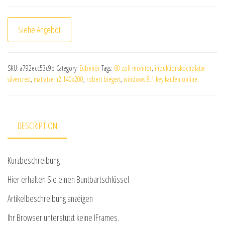
Siehe Angebot
SKU:
a792ecc53c9b
Category:
Zubehör
Tags:
60 zoll monitor
,
induktionskochplatte
silvercrest
,
matratze h2 140x200
,
robert biegert
,
windows 8.1 key kaufen online
DESCRIPTION
Kurzbeschreibung
Hier erhalten Sie einen Buntbartschlüssel
Artikelbeschreibung anzeigen
Ihr Browser unterstützt keine IFrames.