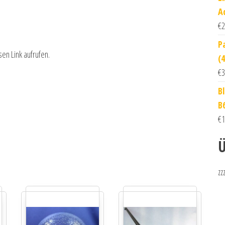
A
€
2
P
sen Link aufrufen.
(
€
3
B
B6
€
1
Ü
zz