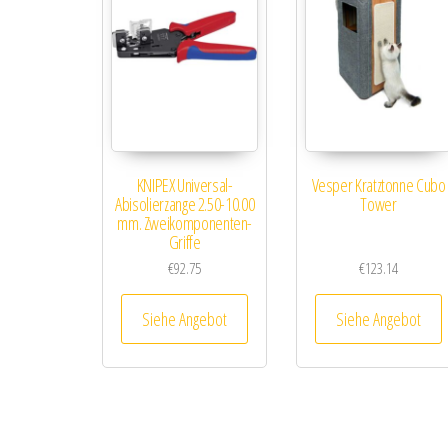
KNIPEX Universal-
Vesper Kratztonne Cubo
Abisolierzange 2.50-10.00
Tower
mm. Zweikomponenten-
Griffe
€
92.75
€
123.14
Siehe Angebot
Siehe Angebot