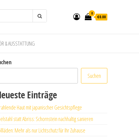
0
€0.00
ÖR & AUSSTATTUNG
uchen
Suchen
eueste Einträge
rahlende Haut mit japanischer Gesichtspflege
elstahl statt Abriss: Schornstein nachhaltig sanieren
llläden: Mehr als nur Lichtschutz für Ihr Zuhause