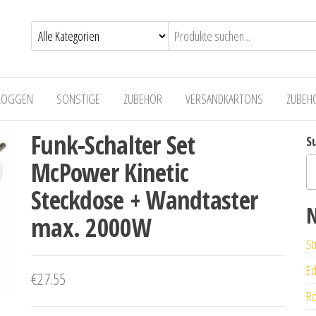
LOGGEN
SONSTIGE
ZUBEHÖR
VERSANDKARTONS
ZUBEH
Funk-Schalter Set
S
McPower Kinetic
Steckdose + Wandtaster
N
max. 2000W
St
Ed
€
27.55
Ro