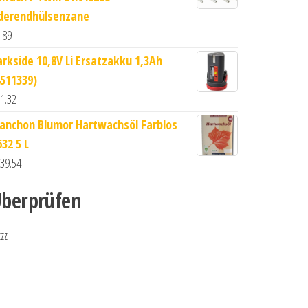
derendhülsenzane
.89
arkside 10,8V Li Ersatzakku 1,3Ah
4511339)
1.32
lanchon Blumor Hartwachsöl Farblos
32 5 L
39.54
berprüfen
zzz