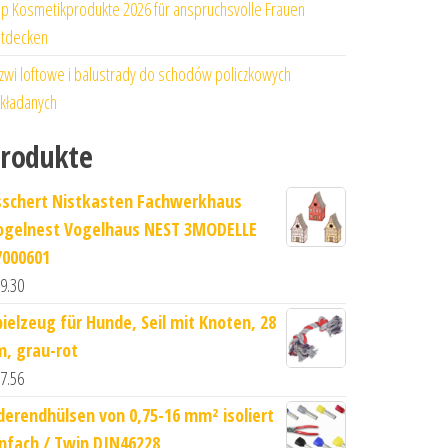
p Kosmetikprodukte 2026 für anspruchsvolle Frauen
tdecken
zwi loftowe i balustrady do schodów policzkowych
kładanych
rodukte
sschert Nistkasten Fachwerkhaus
ogelnest Vogelhaus NEST 3MODELLE
7000601
9.30
pielzeug für Hunde, Seil mit Knoten, 28
m, grau-rot
7.56
derendhülsen von 0,75-16 mm² isoliert
infach / Twin DIN46228