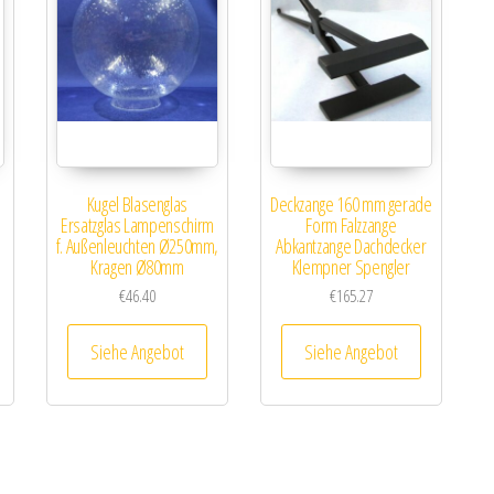
Kugel Blasenglas
Deckzange 160 mm gerade
Ersatzglas Lampenschirm
Form Falzzange
f. Außenleuchten Ø250mm,
Abkantzange Dachdecker
Kragen Ø80mm
Klempner Spengler
€
46.40
€
165.27
Siehe Angebot
Siehe Angebot