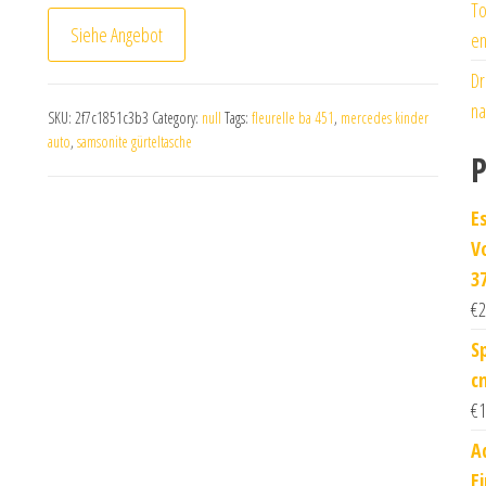
To
Siehe Angebot
en
Dr
na
SKU:
2f7c1851c3b3
Category:
null
Tags:
fleurelle ba 451
,
mercedes kinder
auto
,
samsonite gürteltasche
P
E
V
3
€
2
S
c
€
1
A
E