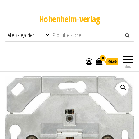
Hohenheim-verlag
0
€0.00
Menü