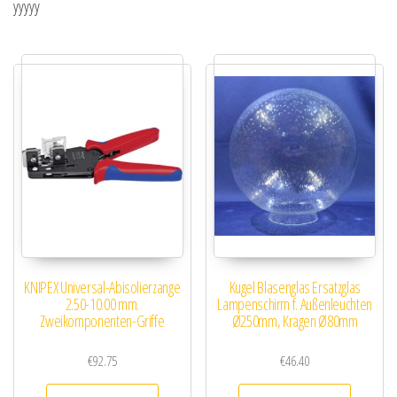
yyyyy
KNIPEX Universal-Abisolierzange
Kugel Blasenglas Ersatzglas
2.50-10.00 mm.
Lampenschirm f. Außenleuchten
Zweikomponenten-Griffe
Ø250mm, Kragen Ø80mm
€
92.75
€
46.40