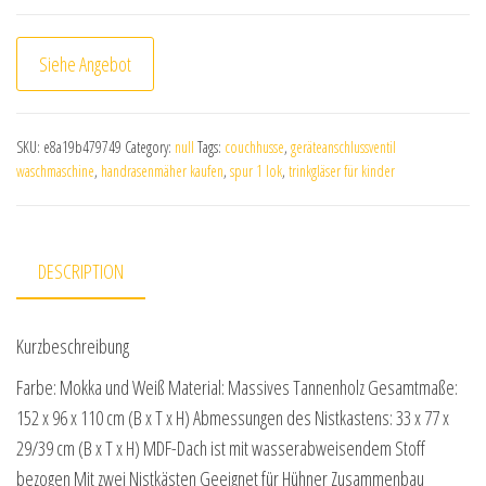
Siehe Angebot
SKU:
e8a19b479749
Category:
null
Tags:
couchhusse
,
geräteanschlussventil
waschmaschine
,
handrasenmäher kaufen
,
spur 1 lok
,
trinkgläser für kinder
DESCRIPTION
Kurzbeschreibung
Farbe: Mokka und Weiß Material: Massives Tannenholz Gesamtmaße:
152 x 96 x 110 cm (B x T x H) Abmessungen des Nistkastens: 33 x 77 x
29/39 cm (B x T x H) MDF-Dach ist mit wasserabweisendem Stoff
bezogen Mit zwei Nistkästen Geeignet für Hühner Zusammenbau