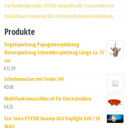
Top Kosmetikprodukte 2026 für anspruchsvolle Frauen entdecken
Drzwi loftowe i balustrady do schodów policzkowych nakładanych
Produkte
Vogelspielzeug Papageienspielzeug
Naturspielzeug Schredderspielzeug Länge ca. 37
cm
€
12.39
Schiebemutter mit Feder S41
€
0.68
Multifunktionsschlüssel für Einströmdüse
€
4.25
Exo Terra PT3780 Swamp GLO Daylight R20 / 50
Watt