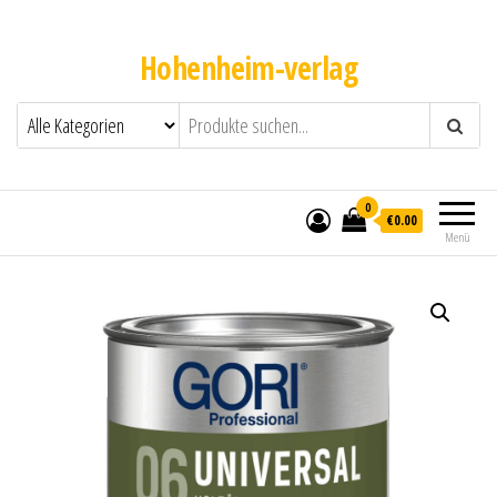
Hohenheim-verlag
0
€0.00
Menü