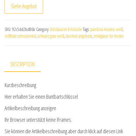
Siehe Angebot
SKU:
92c5dd2bd86b
Category:
Holzlasuren & Holzöle
Tags:
pandora murano weiß
,
reißfeste schnürsenkel
,
schwarz grau weiß
,
skechers angebote
,
trinkgläser für kinder
DESCRIPTION
Kurzbeschreibung
Hier erhalten Sie einen Buntbartschlüssel
Artikelbeschreibung anzeigen
Ihr Browser unterstützt keine IFrames.
Sie können die Artikelbeschreibung aber durch klick auf diesen Link