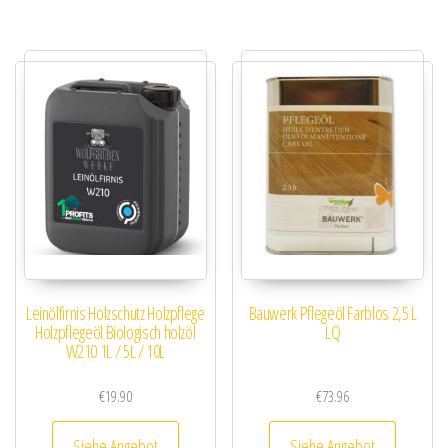
Leinölfirnis Holzschutz Holzpflege
Bauwerk Pflegeöl Farblos 2,5 L
Holzpflegeöl Biologisch holzöl
LQ
W210 1L / 5L / 10L
€
19.90
€
73.96
Siehe Angebot
Siehe Angebot