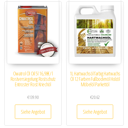
Owatrol Öl Oil 5l 16,98€/ l
1L Hartwachsöl farbig Hartwachs
Rostversiegelung Rostschutz
Öl 12 Farben Fußbodenöl Holzöl
Entroster Rost Kriechöl
Möbelöl Parkettöl
€
139.90
€
20.62
Siehe Angebot
Siehe Angebot