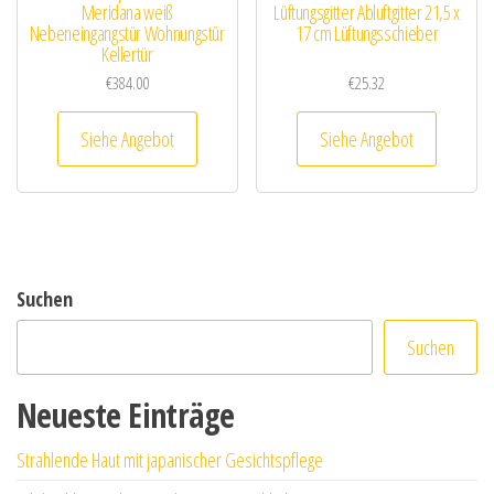
Meridana weiß
Lüftungsgitter Abluftgitter 21,5 x
Nebeneingangstür Wohnungstür
17 cm Lüftungsschieber
Kellertür
€
384.00
€
25.32
Siehe Angebot
Siehe Angebot
Suchen
Suchen
Neueste Einträge
Strahlende Haut mit japanischer Gesichtspflege