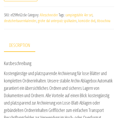
SKU:
ef29ffe62c6e
Category:
Allesschneider
Tags:
campingstühle 4er set
,
deutscherbauernkalender
,
grohe dal unterputz spülkasten
,
komödie dvd
,
tibouchina
DESCRIPTION
Kurzbeschreibung
Kostengünstige und platzsparende Archivierung für lose Blätter und
kompletten Ordnerinhalten. Unsere stabile Archiv Ablagebox Automatik
garantiert ein übersichtliches Ordnen und sicheres Lagern von
Dokumenten und Ordnern. Alle Vorteile auf einen Blick: kostengünstig
und platzsparend zur Archivierung von Lose-Blatt-Ablagen oder
gebündelten Ordnerinhalten Grifflöcher zum einfachen Transport
Beschriftungsfelder zur Verwendung im Hoch- oder Querformat