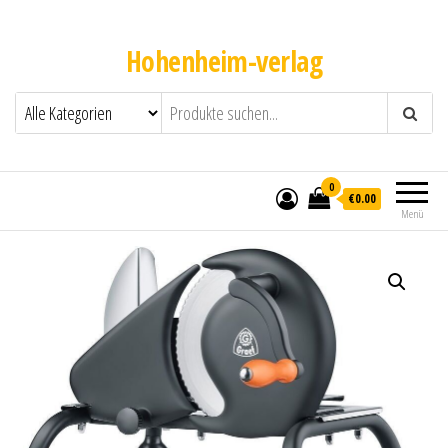
Hohenheim-verlag
0
€0.00
Menü