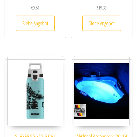
€
9.51
€
19.39
Siehe Angebot
Siehe Angebot
SIGG BRAVE EAGLE 0.6 L
Whirlpool Badewanne 130×130