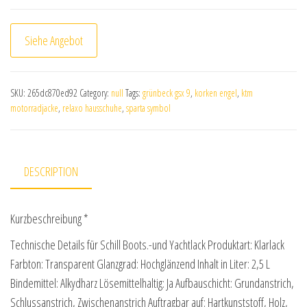
Siehe Angebot
SKU:
265dc870ed92
Category:
null
Tags:
grünbeck gsx 9
,
korken engel
,
ktm
motorradjacke
,
relaxo hausschuhe
,
sparta symbol
DESCRIPTION
Kurzbeschreibung *
Technische Details für Schill Boots.-und Yachtlack Produktart: Klarlack
Farbton: Transparent Glanzgrad: Hochglänzend Inhalt in Liter: 2,5 L
Bindemittel: Alkydharz Lösemittelhaltig: Ja Aufbauschicht: Grundanstrich,
Schlussanstrich, Zwischenanstrich Auftragbar auf: Hartkunststoff, Holz,