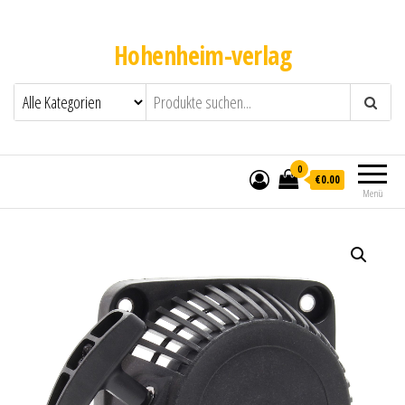
Hohenheim-verlag
0
€0.00
Menü