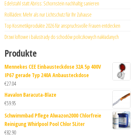
Edelstahl statt Abriss: Schornstein nachhaltig sanieren
Rollläden: Mehr als nur Lichtschutz für Ihr Zuhause
Top Kosmetikprodukte 2026 für anspruchsvolle Frauen entdecken
Drzwi loftowe i balustrady do schodów policzkowych nakładanych
Produkte
Mennekes CEE Einbausteckdose 32A 5p 400V
IP67 gerade Typ 240A Anbausteckdose
€
27.04
Havalon Baracuta-Blaze
€
59.95
Schwimmbad Pflege Alwazon2000 Chlorfreie
Reinigung Whirlpool Pool Chlor 5Liter
€
82.90