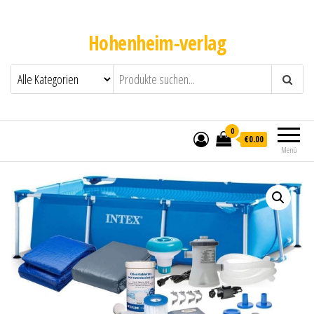
Hohenheim-verlag
0
€0.00
Menü