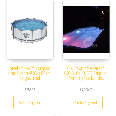
Steel Pro MAX™ Ersatzpool
GFK Schwimmbecken Pool
ohne Zubehör Ø 366 x 122 cm,
6,00×3,00×1,50 SET, Fertigpool
lichtgrau, rund
Swimming Pool komplett
€
258.35
€
4,000.00
Siehe Angebot
Siehe Angebot