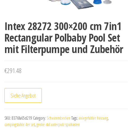
Intex 28272 300×200 cm 7in1
Rectangular Polbaby Pool Set
mit Filterpumpe und Zubehör
€
291.48
Siehe Angebot
SKU:
8376fa65d219
Category:
Schwimmbecken
Tags:
anlegefühler heizung
,
campingstühle 4er set
,
grohe dal unterputz spülkasten