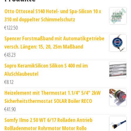
Otto Ottoseal S140 Hotel- und Spa-Silicon 10 x
310 ml doppelter Schimmelschutz
€
122.50
Spencer Forstmaßband mit Automatikgetriebe
versch. Längen: 15, 20, 25m Maßband
€
43.23
Sopro KeramikSilicon Silikon S 400 ml im
AluSchlaubeutel
€
8.12
Heizelement mit Thermostat 1.1/4" 5/4" 2kW
Sicherheitsthermostat SOLAR Boiler RECO
€
41.90
Somfy Ilmo 2 50 WT 6/17 Rolladen Antrieb
Rollladenmotor Rohrmotor Motor Rollo