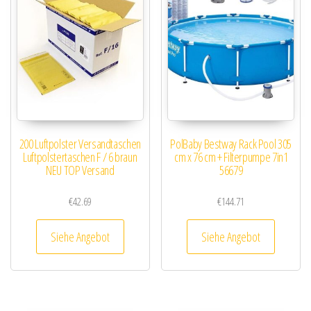
200 Luftpolster Versandtaschen
PolBaby Bestway Rack Pool 305
Luftpolstertaschen F / 6 braun
cm x 76 cm + Filterpumpe 7in1
NEU TOP Versand
56679
€
42.69
€
144.71
Siehe Angebot
Siehe Angebot