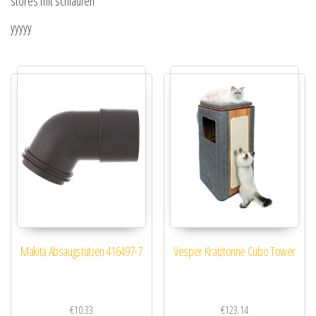
stores mit schlaufen
yyyyy
Makita Absaugstutzen 416497-7
Vesper Kratztonne Cubo Tower
€
10.33
€
123.14