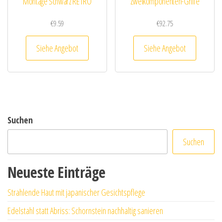
Montage Schwarz RETRO
Zweikomponenten-Griffe
€
9.59
€
92.75
Siehe Angebot
Siehe Angebot
Suchen
Suchen
Neueste Einträge
Strahlende Haut mit japanischer Gesichtspflege
Edelstahl statt Abriss: Schornstein nachhaltig sanieren