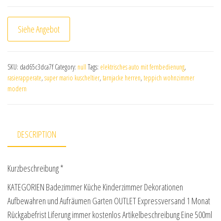
Siehe Angebot
SKU:
dad65c3dca7f
Category:
null
Tags:
elektrisches auto mit fernbedienung
,
rasierapperate
,
super mario kuscheltier
,
tarnjacke herren
,
teppich wohnzimmer
modern
DESCRIPTION
Kurzbeschreibung *
KATEGORIEN Badezimmer Küche Kinderzimmer Dekorationen
Aufbewahren und Aufräumen Garten OUTLET Expressversand 1 Monat
Rückgabefrist Liferung immer kostenlos Artikelbeschreibung Eine 500ml