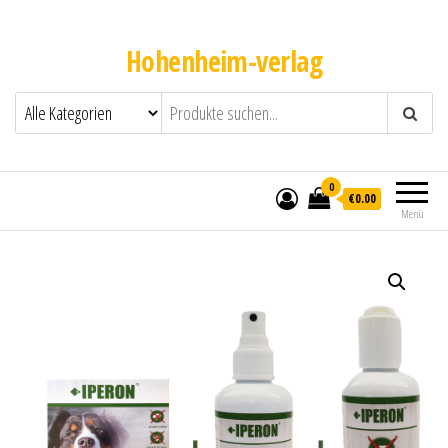
Hohenheim-verlag
0
€0.00
Menü