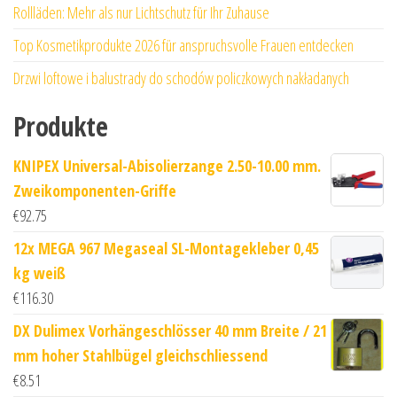
Rollläden: Mehr als nur Lichtschutz für Ihr Zuhause
Top Kosmetikprodukte 2026 für anspruchsvolle Frauen entdecken
Drzwi loftowe i balustrady do schodów policzkowych nakładanych
Produkte
KNIPEX Universal-Abisolierzange 2.50-10.00 mm.
Zweikomponenten-Griffe
€
92.75
12x MEGA 967 Megaseal SL-Montagekleber 0,45
kg weiß
€
116.30
DX Dulimex Vorhängeschlösser 40 mm Breite / 21
mm hoher Stahlbügel gleichschliessend
€
8.51