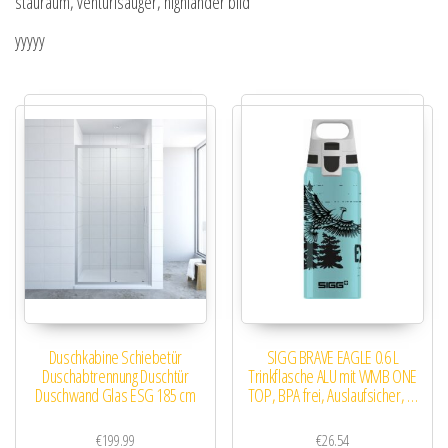
stauraum, venturisauger, highlander bild
yyyyy
Duschkabine Schiebetür
SIGG BRAVE EAGLE 0.6 L
Duschabtrennung Duschtür
Trinkflasche ALU mit WMB ONE
Duschwand Glas ESG 185 cm
TOP, BPA frei, Auslaufsicher, …
€
199.99
€
26.54