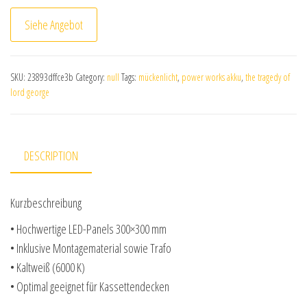
Siehe Angebot
SKU:
23893dffce3b
Category:
null
Tags:
mückenlicht
,
power works akku
,
the tragedy of
lord george
DESCRIPTION
Kurzbeschreibung
• Hochwertige LED-Panels 300×300 mm
• Inklusive Montagematerial sowie Trafo
• Kaltweiß (6000 K)
• Optimal geeignet für Kassettendecken