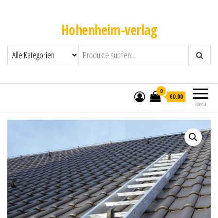
Hohenheim-verlag
0
€0.00
Menü