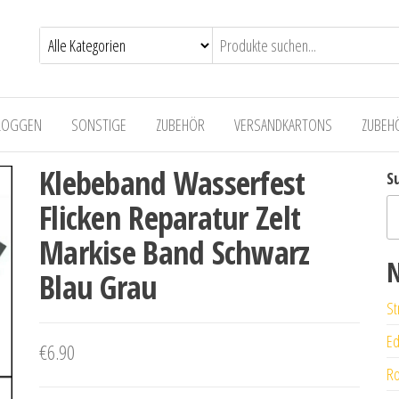
LOGGEN
SONSTIGE
ZUBEHÖR
VERSANDKARTONS
ZUBEH
Klebeband Wasserfest
S
Flicken Reparatur Zelt
Markise Band Schwarz
N
Blau Grau
St
Ed
€
6.90
Ro