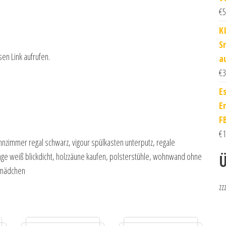
€
5
K
S
sen Link aufrufen.
a
€
3
E
E
F
€
1
hnzimmer regal schwarz, vigour spülkasten unterputz, regale
nge weiß blickdicht, holzzäune kaufen, polsterstühle, wohnwand ohne
Ü
r mädchen
zz