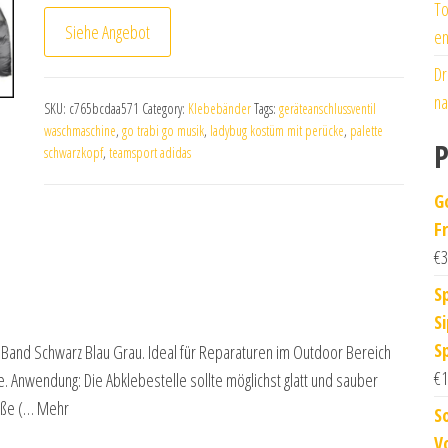
To
Siehe Angebot
en
Dr
na
SKU:
c765bcdaa571
Category:
Klebebänder
Tags:
geräteanschlussventil
waschmaschine
,
go trabi go musik
,
ladybug kostüm mit perücke
,
palette
P
schwarzkopf
,
teamsport adidas
G
F
€
3
S
S
S
Band Schwarz Blau Grau. Ideal für Reparaturen im Outdoor Bereich
€
1
 Anwendung: Die Abklebestelle sollte möglichst glatt und sauber
öße (… Mehr
S
V