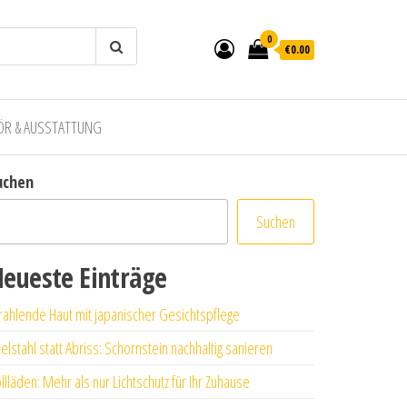
0
€0.00
ÖR & AUSSTATTUNG
uchen
Suchen
eueste Einträge
rahlende Haut mit japanischer Gesichtspflege
elstahl statt Abriss: Schornstein nachhaltig sanieren
llläden: Mehr als nur Lichtschutz für Ihr Zuhause