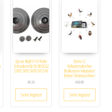
Dyson 966817-01 Rolle
Berta 12
m
Schrauben für DC48 DC62
Vollautomatischer
SV03 SV05 SV09 SV12 V6
Brutkasten/ Inkubator/
Brüter/ Brutmaschine/
Incubator
€
8.26
€
60.98
Siehe Angebot
Siehe Angebot