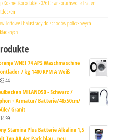
p Kosmetikprodukte 2026 für anspruchsvolle Frauen
tdecken
zwi loftowe i balustrady do schodów policzkowych
kładanych
rodukte
orenje WNEI 74 APS Waschmaschine
rontlader 7 kg 1400 RPM A Weiß
82.44
pülbecken MILANO50 - Schwarz /
iphon + Armatur/ Batterie/48x50cm/
püle/ Granit
14.99
ony Stamina Plus Batterie Alkaline 1,5
olt Typ AA 4er Pack blau - neu