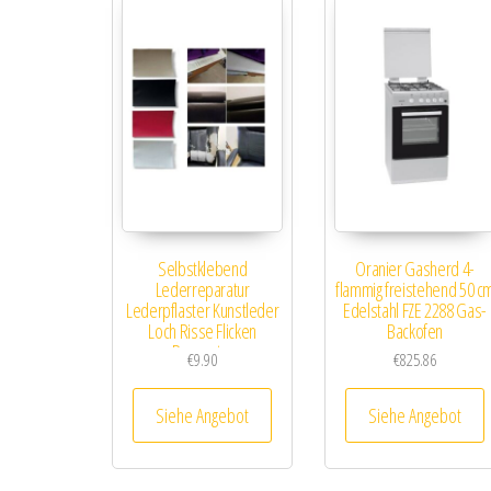
Selbstklebend
Oranier Gasherd 4-
Lederreparatur
flammig freistehend 50 c
Lederpflaster Kunstleder
Edelstahl FZE 2288 Gas-
Loch Risse Flicken
Backofen
Reparatur
€
9.90
€
825.86
Siehe Angebot
Siehe Angebot