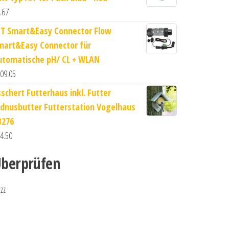
.67
IT Smart&Easy Connector Flow
mart&Easy Connector für
utomatische pH/ CL + WLAN
09.05
sschert Futterhaus inkl. Futter
rdnusbutter Futterstation Vogelhaus
B276
4.50
berprüfen
zzz