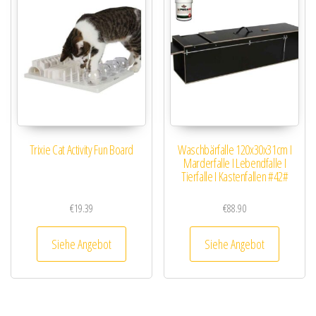
Trixie Cat Activity Fun Board
Waschbärfalle 120x30x31cm I
Marderfalle I Lebendfalle I
Tierfalle I Kastenfallen #42#
€
19.39
€
88.90
Siehe Angebot
Siehe Angebot