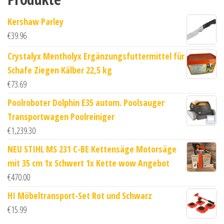
Kershaw Parley
€
39.96
Crystalyx Mentholyx Ergänzungsfuttermittel für
Schafe Ziegen Kälber 22,5 kg
€
73.69
Poolroboter Dolphin E35 autom. Poolsauger
Transportwagen Poolreiniger
€
1,239.30
NEU STIHL MS 231 C-BE Kettensäge Motorsäge
mit 35 cm 1x Schwert 1x Kette wow Angebot
€
470.00
HI Möbeltransport-Set Rot und Schwarz
€
15.99