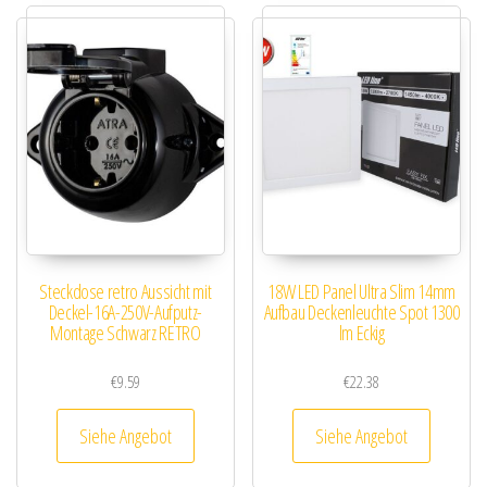
Steckdose retro Aussicht mit
18W LED Panel Ultra Slim 14mm
Deckel-16A-250V-Aufputz-
Aufbau Deckenleuchte Spot 1300
Montage Schwarz RETRO
lm Eckig
€
9.59
€
22.38
Siehe Angebot
Siehe Angebot