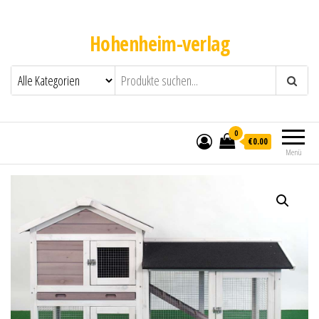
Hohenheim-verlag
0
€0.00
Menü