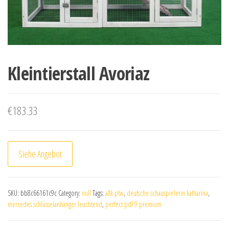
Kleintierstall Avoriaz
€
183.33
Siehe Angebot
SKU:
bb8c66161c9c
Category:
null
Tags:
a&k ptw
,
deutsche schauspielerin katharina
,
mercedes schlüsselanhänger leuchtend
,
perfect pdf 9 premium