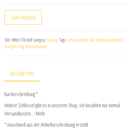
Siehe Angebot
SKU:
0f8b5178cde8
Category:
Sonstige
Tags:
ard shop tatort dvd
,
delphin kuscheltier
,
energetix ring
,
hakenschrauber
DESCRIPTION
Kurzbeschreibung *
Andere Schlüssel gibt es in unserem Shop, sie bezahlen nur einmal
Versandkosten…. Mehr
* maschinell aus der Artikelbeschreibung erstellt