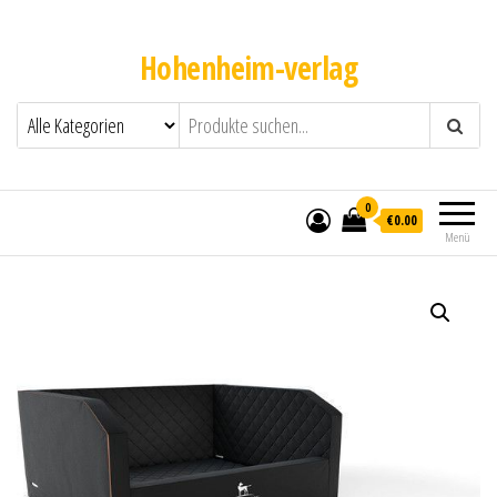
Hohenheim-verlag
0
€0.00
Menü