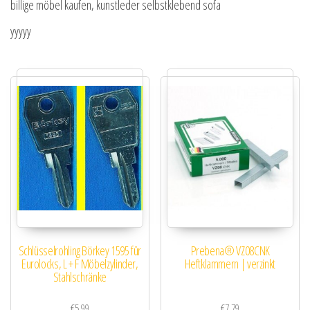
billige möbel kaufen, kunstleder selbstklebend sofa
yyyyy
Schlüsselrohling Börkey 1595 für
Prebena® VZ08CNK
Eurolocks, L + F Möbelzylinder,
Heftklammern | verzinkt
Stahlschränke
€
5.99
€
7.79