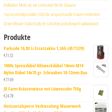
Rollläden: Mehr als nur Lichtschutz für Ihr Zuhause
Top Kosmetikprodukte 2026 für anspruchsvolle Frauen entdecken
Drzwi loftowe i balustrady do schodów policzkowych nakładanych
Produkte
Parkside 10,8V Li Ersatzakku 1,3Ah (4511339)
€
31.32
1000x Spreizdübel Allzweckdübel 14mm M14
Nylon Dübel 14x70 gr. Schrauben 10-12mm Bau
€
77.69
JR Farm Kräuterwiese mit Löwenzahn 750g
€
24.78
Horizontalsperre Verkieselung Mauerwerk