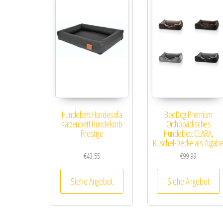
Hundebett Hundesofa
BedDog Premium
Katzenbett Hundekorb
Orthopädisches
Prestige
Hundebett CLARA,
Kuschel-Decke als Zugab
€
43.55
€
99.99
Siehe Angebot
Siehe Angebot