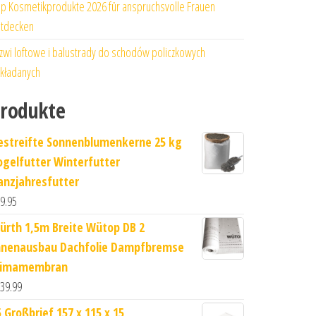
p Kosmetikprodukte 2026 für anspruchsvolle Frauen
tdecken
zwi loftowe i balustrady do schodów policzkowych
kładanych
rodukte
estreifte Sonnenblumenkerne 25 kg
ogelfutter Winterfutter
anzjahresfutter
9.95
ürth 1,5m Breite Wütop DB 2
nnenausbau Dachfolie Dampfbremse
limamembran
39.99
5 Großbrief 157 x 115 x 15