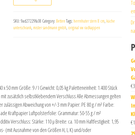
To
en
SKU:
9ad27229fa38
Category:
Betten
Tags:
herrnhuter stern 8 cm
,
küche
Dr
unterschrank
,
mister sandmann gmbh
,
original vw radkappen
na
P
G
V
G
€
3
 50 mm Größe: 9 / I Gewicht: 0,05 kg Paletteneinheit: 1.400 Stück
mit zusätzlich selbstklebendem Verschluss Alle Abmessungen gelten
W
er zulässigen Abweichung von +/-3 mm Papier: PE 80 g / m² Farbe:
I
ade Kraftpapier Luftpolsterfolie: Grammatur: 50-55 g / m²
K
ditiv Verschluss: Stärke: 110 µ Breite: ca. 10 mm Haftfestigkeit: 1,95
€
1
ions- (mit Ausnahme von den Größen H, I, K) und/oder
7