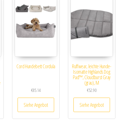
Cord Hundebett Cordula
Ruffwear, leichte Hunde-
Isomatte Highlands Dog
Pad™, Cloudburst Gray
e
(grau), M
€
85.14
€
52.90
Siehe Angebot
Siehe Angebot