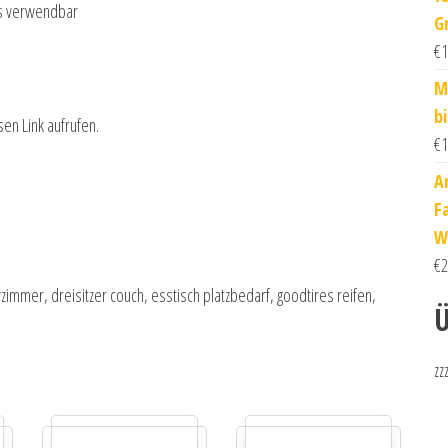
s verwendbar
G
€
1
M
b
sen Link aufrufen.
€
1
A
F
W
€
2
zimmer, dreisitzer couch, esstisch platzbedarf, goodtires reifen,
Ü
zz