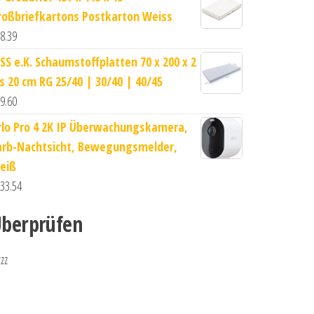
roßbriefkartons Postkarton Weiss
8.39
SS e.K. Schaumstoffplatten 70 x 200 x 2
is 20 cm RG 25/40 | 30/40 | 40/45
9.60
rlo Pro 4 2K IP Überwachungskamera,
arb-Nachtsicht, Bewegungsmelder,
eiß
33.54
berprüfen
zzz