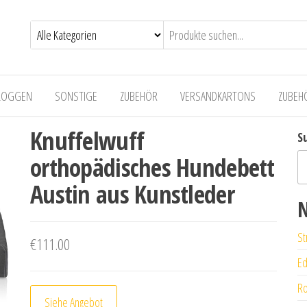
LOGGEN
SONSTIGE
ZUBEHÖR
VERSANDKARTONS
ZUBEH
Knuffelwuff
S
orthopädisches Hundebett
Austin aus Kunstleder
N
St
€
111.00
Ed
Ro
Siehe Angebot