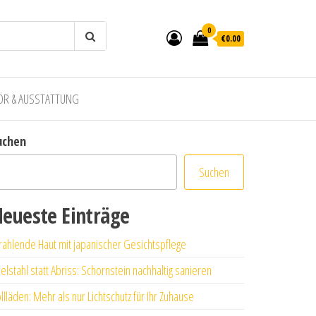
0
€0.00
ÖR & AUSSTATTUNG
uchen
Suchen
eueste Einträge
rahlende Haut mit japanischer Gesichtspflege
elstahl statt Abriss: Schornstein nachhaltig sanieren
llläden: Mehr als nur Lichtschutz für Ihr Zuhause