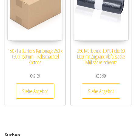
150 x Faltkartons Kartonage 250 x
250 Müllbeutel LDPE Folie 60
150 x 150mm – Faltschachtel
Liter mit Zugband Abfallsäcke
Kartons
Müllsäcke schwarz
€
49.09
€
36.99
Siehe Angebot
Siehe Angebot
Suchen