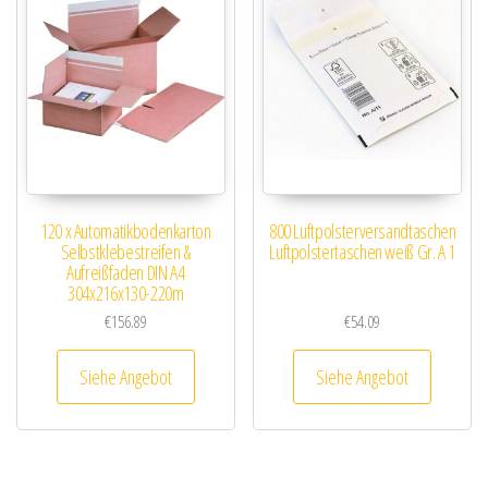
120 x Automatikbodenkarton
800 Luftpolsterversandtaschen
Selbstklebestreifen &
Luftpolstertaschen weiß Gr. A 1
Aufreißfaden DIN A4
304x216x130-220m
€
156.89
€
54.09
Siehe Angebot
Siehe Angebot