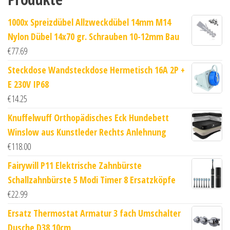
1000x Spreizdübel Allzweckdübel 14mm M14
Nylon Dübel 14x70 gr. Schrauben 10-12mm Bau
€
77.69
Steckdose Wandsteckdose Hermetisch 16A 2P +
E 230V IP68
€
14.25
Knuffelwuff Orthopädisches Eck Hundebett
Winslow aus Kunstleder Rechts Anlehnung
€
118.00
Fairywill P11 Elektrische Zahnbürste
Schallzahnbürste 5 Modi Timer 8 Ersatzköpfe
€
22.99
Ersatz Thermostat Armatur 3 fach Umschalter
Dusche D38 10cm