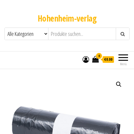
Hohenheim-verlag
0
€0.00
Menü