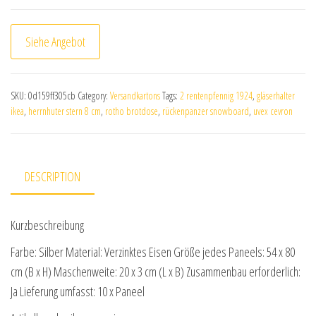
Siehe Angebot
SKU:
0d159ff305cb
Category:
Versandkartons
Tags:
2 rentenpfennig 1924
,
gläserhalter
ikea
,
herrnhuter stern 8 cm
,
rotho brotdose
,
rückenpanzer snowboard
,
uvex cevron
DESCRIPTION
Kurzbeschreibung
Farbe: Silber Material: Verzinktes Eisen Größe jedes Paneels: 54 x 80
cm (B x H) Maschenweite: 20 x 3 cm (L x B) Zusammenbau erforderlich:
Ja Lieferung umfasst: 10 x Paneel