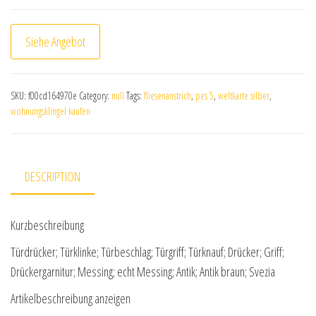
Siehe Angebot
SKU:
f00cd164970e
Category:
null
Tags:
fliesenanstrich
,
pes 5
,
weltkarte silber
,
wohnungsklingel kaufen
DESCRIPTION
Kurzbeschreibung
Türdrücker; Türklinke; Türbeschlag; Türgriff; Türknauf; Drücker; Griff;
Drückergarnitur; Messing; echt Messing; Antik; Antik braun; Svezia
Artikelbeschreibung anzeigen