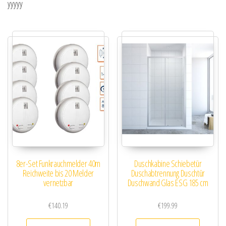
yyyyy
8er-Set Funkrauchmelder 40m
Duschkabine Schiebetür
Reichweite bis 20 Melder
Duschabtrennung Duschtür
vernetzbar
Duschwand Glas ESG 185 cm
€
140.19
€
199.99