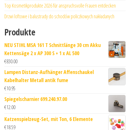
Top Kosmetikprodukte 2026 für anspruchsvolle Frauen entdecken
Drzwi loftowe i balustrady do schodów policzkowych nakładanych
Produkte
NEU STIHL MSA 161 T Schnittlänge 30 cm Akku
Kettensäge 2 x AP 300 S + 1 x AL 500
€
830.00
Lampen Distanz-Aufhänger Affenschaukel
Kabelhalter Metall antik fume
€
10.95
Spiegelscharnier 699.240.97.00
€
12.00
Katzenspielzeug-Set, mit Ton, 6 Elemente
€
18.59