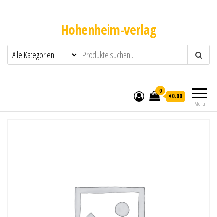
Hohenheim-verlag
0
€0.00
Menü