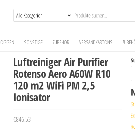
LOGGEN
SONSTIGE
ZUBEHÖR
VERSANDKARTONS
ZUBEH
Luftreiniger Air Purifier
S
Rotenso Aero A60W R10
120 m2 WiFi PM 2,5
N
Ionisator
St
Ed
€
846.53
Ro