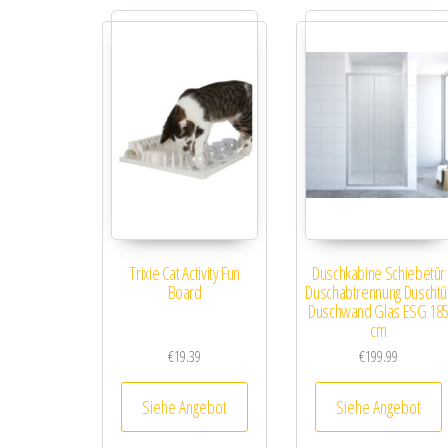
Trixie Cat Activity Fun
Duschkabine Schiebetür
Board
Duschabtrennung Duschtü
Duschwand Glas ESG 18
cm
€
19.39
€
199.99
Siehe Angebot
Siehe Angebot