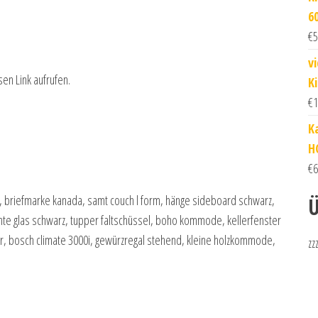
6
€
5
v
sen Link aufrufen.
K
€
1
K
H
€
6
k, briefmarke kanada, samt couch l form, hänge sideboard schwarz,
Ü
e glas schwarz, tupper faltschüssel, boho kommode, kellerfenster
äser, bosch climate 3000i, gewürzregal stehend, kleine holzkommode,
zz