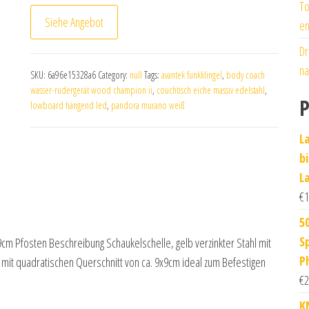
To
Siehe Angebot
en
Dr
na
SKU:
6a96e15328a6
Category:
null
Tags:
avantek funkklingel
,
body coach
wasser-rudergerät wood champion ii
,
couchtisch eiche massiv edelstahl
,
P
lowboard hängend led
,
pandora murano weiß
L
b
L
€
1
5
S
9cm Pfosten Beschreibung Schaukelschelle, gelb verzinkter Stahl mit
P
n mit quadratischen Querschnitt von ca. 9x9cm ideal zum Befestigen
€
2
K