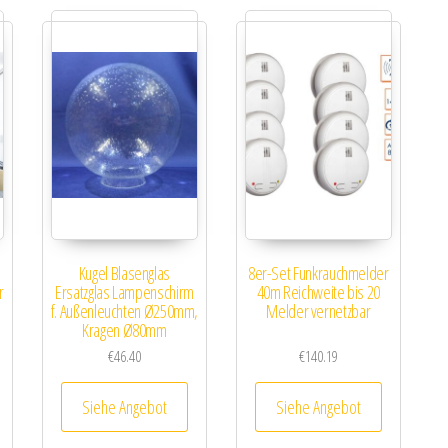
Kugel Blasenglas
8er-Set Funkrauchmelder
r
Ersatzglas Lampenschirm
40m Reichweite bis 20
5
f. Außenleuchten Ø250mm,
Melder vernetzbar
Kragen Ø80mm
€
46.40
€
140.19
Siehe Angebot
Siehe Angebot