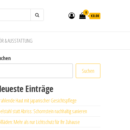
0
€0.00
ÖR & AUSSTATTUNG
uchen
Suchen
eueste Einträge
rahlende Haut mit japanischer Gesichtspflege
elstahl statt Abriss: Schornstein nachhaltig sanieren
llläden: Mehr als nur Lichtschutz für Ihr Zuhause