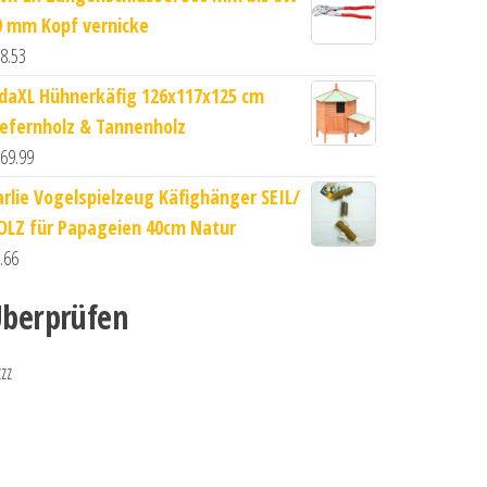
0 mm Kopf vernicke
8.53
idaXL Hühnerkäfig 126x117x125 cm
iefernholz & Tannenholz
69.99
arlie Vogelspielzeug Käfighänger SEIL/
OLZ für Papageien 40cm Natur
.66
berprüfen
zzz